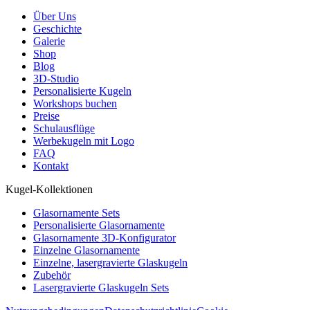
Über Uns
Geschichte
Galerie
Shop
Blog
3D-Studio
Personalisierte Kugeln
Workshops buchen
Preise
Schulausflüge
Werbekugeln mit Logo
FAQ
Kontakt
Kugel-Kollektionen
Glasornamente Sets
Personalisierte Glasornamente
Glasornamente 3D-Konfigurator
Einzelne Glasornamente
Einzelne, lasergravierte Glaskugeln
Zubehör
Lasergravierte Glaskugeln Sets