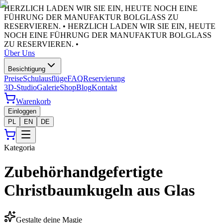
HERZLICH LADEN WIR SIE EIN, HEUTE NOCH EINE
FÜHRUNG DER MANUFAKTUR BOLGLASS ZU
RESERVIEREN. •
HERZLICH LADEN WIR SIE EIN, HEUTE
NOCH EINE FÜHRUNG DER MANUFAKTUR BOLGLASS
ZU RESERVIEREN. •
Über Uns
Besichtigung
Preise
Schulausflüge
FAQ
Reservierung
3D-Studio
Galerie
Shop
Blog
Kontakt
Warenkorb
Einloggen
PL
EN
DE
Kategoria
Zubehör
handgefertigte
Christbaumkugeln aus Glas
Gestalte deine Magie