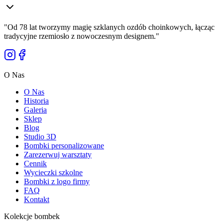
"
Od 78 lat tworzymy magię szklanych ozdób choinkowych, łącząc
tradycyjne rzemiosło z nowoczesnym designem.
"
O Nas
O Nas
Historia
Galeria
Sklep
Blog
Studio 3D
Bombki personalizowane
Zarezerwuj warsztaty
Cennik
Wycieczki szkolne
Bombki z logo firmy
FAQ
Kontakt
Kolekcje bombek