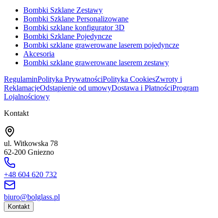
Bombki Szklane Zestawy
Bombki Szklane Personalizowane
Bombki szklane konfigurator 3D
Bombki Szklane Pojedyncze
Bombki szklane grawerowane laserem pojedyncze
Akcesoria
Bombki szklane grawerowane laserem zestawy
Regulamin
Polityka Prywatności
Polityka Cookies
Zwroty i
Reklamacje
Odstąpienie od umowy
Dostawa i Płatności
Program
Lojalnościowy
Kontakt
ul. Witkowska 78
62-200 Gniezno
+48 604 620 732
biuro@bolglass.pl
Kontakt