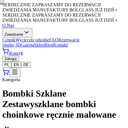
SERDECZNIE ZAPRASZAMY DO REZERWACJI
ZWIEDZANIA MANUFAKTURY BOLGLASS JUŻ DZIŚ •
SERDECZNIE ZAPRASZAMY DO REZERWACJI
ZWIEDZANIA MANUFAKTURY BOLGLASS JUŻ DZIŚ •
O Nas
Zwiedzanie
Cennik
Wycieczki szkolne
FAQ
Rezerwacja
Studio 3D
Galeria
Sklep
Blog
Kontakt
Koszyk
Zaloguj
PL
EN
DE
Kategoria
Bombki Szklane
Zestawy
szklane bombki
choinkowe ręcznie malowane