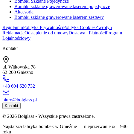
Bombki Szklane Pojedyncze
Bombki szklane grawerowane laserem pojedyncze
Akcesoria
Bombki szklane grawerowane laserem zestawy
Regulamin
Polityka Prywatności
Polityka Cookies
Zwroty i
Reklamacje
Odstąpienie od umowy
Dostawa i Płatności
Program
Lojalnościowy
Kontakt
ul. Witkowska 78
62-200 Gniezno
+48 604 620 732
biuro@bolglass.pl
Kontakt
©
2026
Bolglass •
Wszystkie prawa zastrzeżone.
Najstarsza fabryka bombek w Gnieźnie — nieprzerwanie od 1946
roku