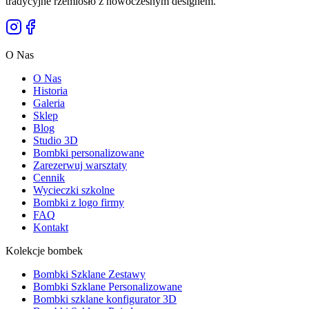
tradycyjne rzemiosło z nowoczesnym designem.
"
O Nas
O Nas
Historia
Galeria
Sklep
Blog
Studio 3D
Bombki personalizowane
Zarezerwuj warsztaty
Cennik
Wycieczki szkolne
Bombki z logo firmy
FAQ
Kontakt
Kolekcje bombek
Bombki Szklane Zestawy
Bombki Szklane Personalizowane
Bombki szklane konfigurator 3D