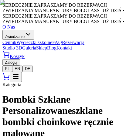
SERDECZNIE ZAPRASZAMY DO REZERWACJI
ZWIEDZANIA MANUFAKTURY BOLGLASS JUŻ DZIŚ •
SERDECZNIE ZAPRASZAMY DO REZERWACJI
ZWIEDZANIA MANUFAKTURY BOLGLASS JUŻ DZIŚ •
O Nas
Zwiedzanie
Cennik
Wycieczki szkolne
FAQ
Rezerwacja
Studio 3D
Galeria
Sklep
Blog
Kontakt
Koszyk
Zaloguj
PL
EN
DE
Kategoria
Bombki Szklane
Personalizowane
szklane
bombki choinkowe ręcznie
malowane