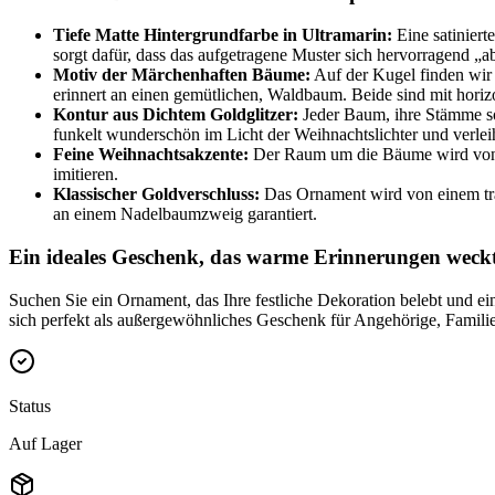
Tiefe Matte Hintergrundfarbe in Ultramarin:
Eine satiniert
sorgt dafür, dass das aufgetragene Muster sich hervorragend „
Motiv der Märchenhaften Bäume:
Auf der Kugel finden wir 
erinnert an einen gemütlichen, Waldbaum. Beide sind mit hor
Kontur aus Dichtem Goldglitzer:
Jeder Baum, ihre Stämme so
funkelt wunderschön im Licht der Weihnachtslichter und verle
Feine Weihnachtsakzente:
Der Raum um die Bäume wird von h
imitieren.
Klassischer Goldverschluss:
Das Ornament wird von einem trad
an einem Nadelbaumzweig garantiert.
Ein ideales Geschenk, das warme Erinnerungen weck
Suchen Sie ein Ornament, das Ihre festliche Dekoration belebt und e
sich perfekt als außergewöhnliches Geschenk für Angehörige, Famili
Status
Auf Lager