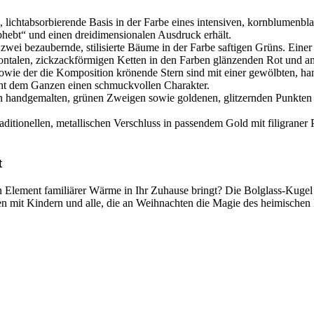
e, lichtabsorbierende Basis in der Farbe eines intensiven, kornblumenbl
abhebt“ und einen dreidimensionalen Ausdruck erhält.
zwei bezaubernde, stilisierte Bäume in der Farbe saftigen Grüns. Einer
izontalen, zickzackförmigen Ketten in den Farben glänzenden Rot und
wie der die Komposition krönende Stern sind mit einer gewölbten, ha
iht dem Ganzen einen schmuckvollen Charakter.
andgemalten, grünen Zweigen sowie goldenen, glitzernden Punkten 
itionellen, metallischen Verschluss in passendem Gold mit filigraner
t
in Element familiärer Wärme in Ihr Zuhause bringt? Die Bolglass-Kugel
en mit Kindern und alle, die an Weihnachten die Magie des heimische