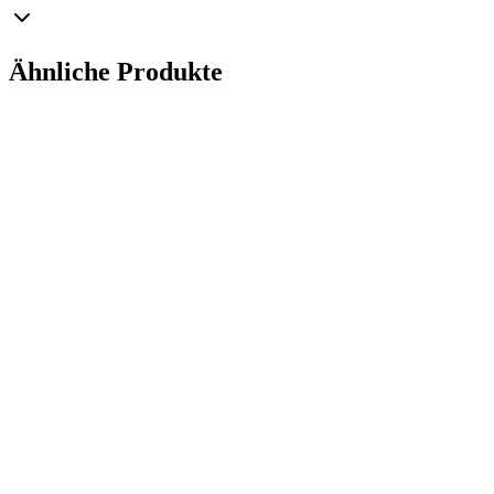
Ähnliche Produkte
Ø
8
cm
Set
(
4
Stk.
)
Durchsichtige Glasbaumkugel 8cm – Kristallklar und
Manufaktura Bolglass
...
Bruttopreis
Ø
8
cm
Set
(
4
Stk.
)
Burgunderfarbener Glasbaum 8 cm – Matt (Burgunde
Manufaktura Bolglass