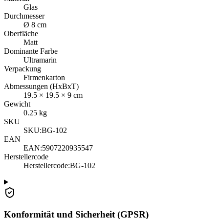
Glas
Durchmesser
Ø 8 cm
Oberfläche
Matt
Dominante Farbe
Ultramarin
Verpackung
Firmenkarton
Abmessungen (HxBxT)
19.5
×
19.5
×
9
cm
Gewicht
0.25
kg
SKU
SKU:
BG-102
EAN
EAN:
5907220935547
Herstellercode
Herstellercode
:
BG-102
Konformität und Sicherheit (GPSR)