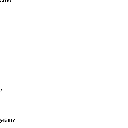
ware?
n?
efällt?