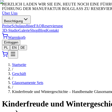
HERZLICH LADEN WIR SIE EIN, HEUTE NOCH EINE FÜ
FÜHRUNG DER MANUFAKTUR BOLGLASS ZU RESERVIERE
Über Uns
Besichtigung
Preise
Schulausflüge
FAQ
Reservierung
3D-Studio
Galerie
Shop
Blog
Kontakt
Warenkorb
Einloggen
PL
EN
DE
Startseite
/
Geschäft
/
Glasornamente Sets
/
Kinderfreude und Wintergeschichte – Handbemalte Glasornam
Kinderfreude und Wintergeschi