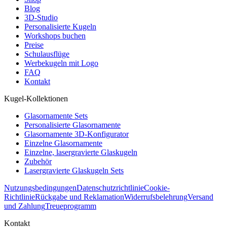
Blog
3D-Studio
Personalisierte Kugeln
Workshops buchen
Preise
Schulausflüge
Werbekugeln mit Logo
FAQ
Kontakt
Kugel-Kollektionen
Glasornamente Sets
Personalisierte Glasornamente
Glasornamente 3D-Konfigurator
Einzelne Glasornamente
Einzelne, lasergravierte Glaskugeln
Zubehör
Lasergravierte Glaskugeln Sets
Nutzungsbedingungen
Datenschutzrichtlinie
Cookie-
Richtlinie
Rückgabe und Reklamation
Widerrufsbelehrung
Versand
und Zahlung
Treueprogramm
Kontakt