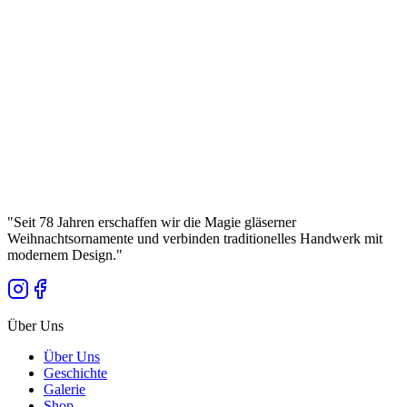
umfasst Kugeln nach eigenen Entwürfen, die einzigartig und
unvergleichlich sind.
Wir fertigen auch Entwürfe nach Kundenvorgaben,
Gelegenheitskugeln und Werbekugeln auf Anfrage von
Unternehmen. Alle werden von erfahrenen Kunsthandwerkern
handgefertigt.
Unsere Produkte zeichnen sich durch hohe Qualität zu einem guten
Preis aus.
Since
1946
Handmade
Premium
"
Seit 78 Jahren erschaffen wir die Magie gläserner
Weihnachtsornamente und verbinden traditionelles Handwerk mit
modernem Design.
"
Über Uns
Über Uns
Geschichte
Galerie
Shop