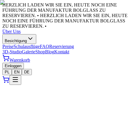
HERZLICH LADEN WIR SIE EIN, HEUTE NOCH EINE
FÜHRUNG DER MANUFAKTUR BOLGLASS ZU
RESERVIEREN. •
HERZLICH LADEN WIR SIE EIN, HEUTE
NOCH EINE FÜHRUNG DER MANUFAKTUR BOLGLASS
ZU RESERVIEREN. •
Über Uns
Besichtigung
Preise
Schulausflüge
FAQ
Reservierung
3D-Studio
Galerie
Shop
Blog
Kontakt
Warenkorb
Einloggen
PL
EN
DE
Bolglass ist die älteste Christbaumkugel-Fabrik in Gniezno,
ununterbrochen in Betrieb seit 1946 — seit über 78 Jahren sind wir
Hersteller von gläsernen Weihnachtsdekorationen. Unser Sortiment