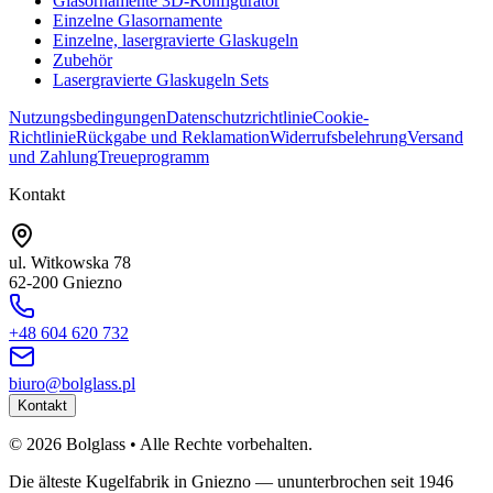
Glasornamente 3D-Konfigurator
Einzelne Glasornamente
Einzelne, lasergravierte Glaskugeln
Zubehör
Lasergravierte Glaskugeln Sets
Nutzungsbedingungen
Datenschutzrichtlinie
Cookie-
Richtlinie
Rückgabe und Reklamation
Widerrufsbelehrung
Versand
und Zahlung
Treueprogramm
Kontakt
ul. Witkowska 78
62-200 Gniezno
+48 604 620 732
biuro@bolglass.pl
Kontakt
©
2026
Bolglass •
Alle Rechte vorbehalten.
Die älteste Kugelfabrik in Gniezno — ununterbrochen seit 1946