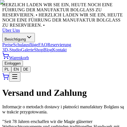
HERZLICH LADEN WIR SIE EIN, HEUTE NOCH EINE
FÜHRUNG DER MANUFAKTUR BOLGLASS ZU
RESERVIEREN. •
HERZLICH LADEN WIR SIE EIN, HEUTE
NOCH EINE FÜHRUNG DER MANUFAKTUR BOLGLASS
ZU RESERVIEREN. •
Über Uns
Besichtigung
Preise
Schulausflüge
FAQ
Reservierung
3D-Studio
Galerie
Shop
Blog
Kontakt
Warenkorb
Einloggen
PL
EN
DE
Versand und Zahlung
Informacje o metodach dostawy i płatności manufaktury Bolglass są
w trakcie przygotowania.
"
Seit 78 Jahren erschaffen wir die Magie gläserner
Weihnachtsornamente und verbinden traditionelles Handwerk mit