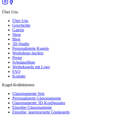
Über Uns
Über Uns
Geschichte
Galerie
Shop
Blog
3D-Studio
Personalisierte Kugeln
Workshops buchen
Preise
Schulausflüge
Werbekugeln mit Logo
FAQ
Kontakt
Kugel-Kollektionen
Glasornamente Sets
Personalisierte Glasornamente
Glasornamente 3D-Konfigurator
Einzelne Glasornamente
Einzelne, lasergravierte Glaskugeln