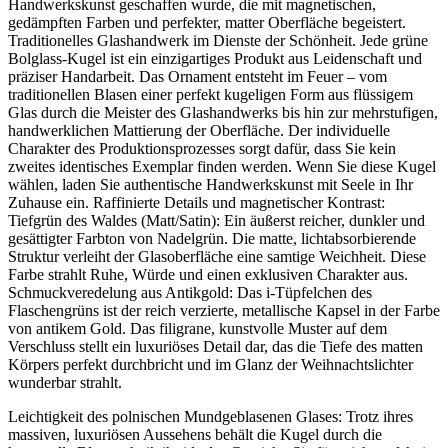
Handwerkskunst geschaffen wurde, die mit magnetischen,
gedämpften Farben und perfekter, matter Oberfläche begeistert.
Traditionelles Glashandwerk im Dienste der Schönheit. Jede grüne
Bolglass-Kugel ist ein einzigartiges Produkt aus Leidenschaft und
präziser Handarbeit. Das Ornament entsteht im Feuer – vom
traditionellen Blasen einer perfekt kugeligen Form aus flüssigem
Glas durch die Meister des Glashandwerks bis hin zur mehrstufigen,
handwerklichen Mattierung der Oberfläche. Der individuelle
Charakter des Produktionsprozesses sorgt dafür, dass Sie kein
zweites identisches Exemplar finden werden. Wenn Sie diese Kugel
wählen, laden Sie authentische Handwerkskunst mit Seele in Ihr
Zuhause ein. Raffinierte Details und magnetischer Kontrast:
Tiefgrün des Waldes (Matt/Satin): Ein äußerst reicher, dunkler und
gesättigter Farbton von Nadelgrün. Die matte, lichtabsorbierende
Struktur verleiht der Glasoberfläche eine samtige Weichheit. Diese
Farbe strahlt Ruhe, Würde und einen exklusiven Charakter aus.
Schmuckveredelung aus Antikgold: Das i-Tüpfelchen des
Flaschengrüns ist der reich verzierte, metallische Kapsel in der Farbe
von antikem Gold. Das filigrane, kunstvolle Muster auf dem
Verschluss stellt ein luxuriöses Detail dar, das die Tiefe des matten
Körpers perfekt durchbricht und im Glanz der Weihnachtslichter
wunderbar strahlt.
Leichtigkeit des polnischen Mundgeblasenen Glases: Trotz ihres
massiven, luxuriösen Aussehens behält die Kugel durch die