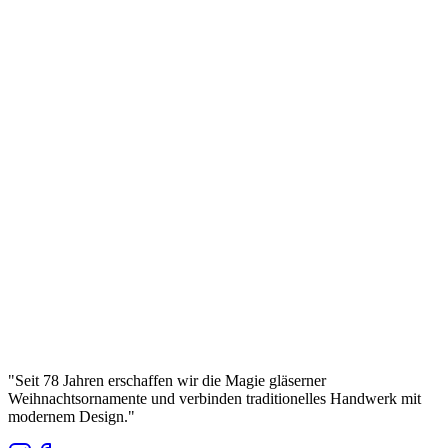
Handgefertigte Glaskugel Bolglass (120 mm)
Manufaktura Bolglass
...
Bruttopreis
Ø
15
cm
Königliches Ultramarin – Mattierte Glasornament
Bolglass (150 mm)
Manufaktura Bolglass
...
Bruttopreis
"
Seit 78 Jahren erschaffen wir die Magie gläserner
Weihnachtsornamente und verbinden traditionelles Handwerk mit
modernem Design.
"