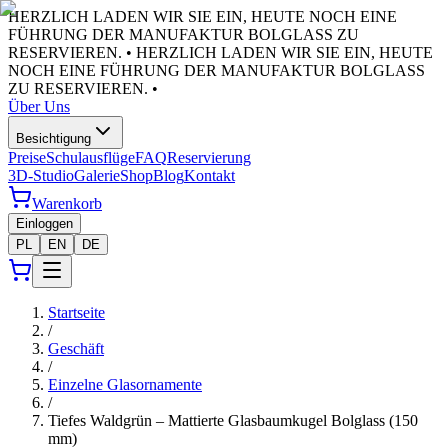
HERZLICH LADEN WIR SIE EIN, HEUTE NOCH EINE
FÜHRUNG DER MANUFAKTUR BOLGLASS ZU
RESERVIEREN. •
HERZLICH LADEN WIR SIE EIN, HEUTE
NOCH EINE FÜHRUNG DER MANUFAKTUR BOLGLASS
ZU RESERVIEREN. •
Über Uns
Besichtigung
Preise
Schulausflüge
FAQ
Reservierung
3D-Studio
Galerie
Shop
Blog
Kontakt
Warenkorb
Einloggen
PL
EN
DE
Startseite
/
Geschäft
/
Einzelne Glasornamente
/
Tiefes Waldgrün – Mattierte Glasbaumkugel Bolglass (150
mm)