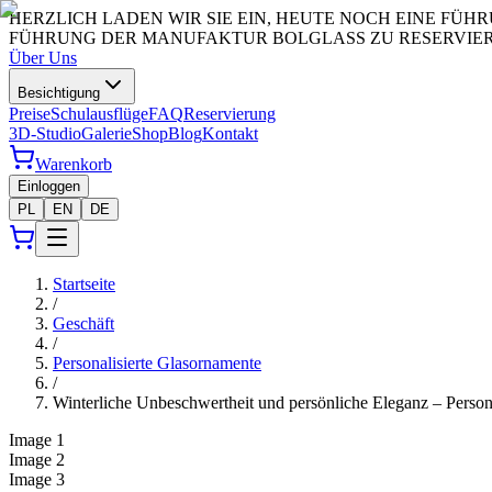
HERZLICH LADEN WIR SIE EIN, HEUTE NOCH EINE FÜ
FÜHRUNG DER MANUFAKTUR BOLGLASS ZU RESERVIERE
Über Uns
Besichtigung
Preise
Schulausflüge
FAQ
Reservierung
3D-Studio
Galerie
Shop
Blog
Kontakt
Warenkorb
Einloggen
PL
EN
DE
Startseite
/
Geschäft
/
Personalisierte Glasornamente
/
Winterliche Unbeschwertheit und persönliche Eleganz – Perso
Image
1
Image
2
Image
3