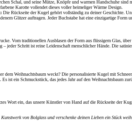
rechen Schal, und seine Mütze, Knöpfe und warmen Handschuhe sind mit
farbene Karotte vollendet dieses voller heimeliger Wärme Design.
:
Die Rückseite der Kugel gehört vollständig zu deiner Geschichte. U
enem Glitzer auftragen. Jeder Buchstabe hat eine einzigartige Form u
Drucke. Vom traditionellen Ausblasen der Form aus flüssigem Glas, über
– jeder Schritt ist reine Leidenschaft menschlicher Hände. Die satinier
r dem Weihnachtsbaum weckt? Die personalisierte Kugel mit Schneemann
 Es ist ein Schmuckstück, das jedes Jahr auf den Weihnachtsbaum zurü
es Wort ein, das unsere Künstler von Hand auf die Rückseite der Kugel
tes Kunstwerk von Bolglass und verschenke deinen Lieben ein Stück wei