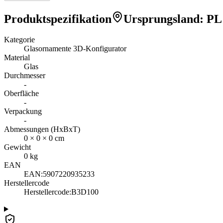
Produktspezifikation
Ursprungsland
:
PL
Kategorie
Glasornamente 3D-Konfigurator
Material
Glas
Durchmesser
-
Oberfläche
-
Verpackung
-
Abmessungen (HxBxT)
0
×
0
×
0
cm
Gewicht
0
kg
EAN
EAN:
5907220935233
Herstellercode
Herstellercode
:
B3D100