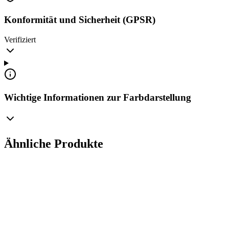
Konformität und Sicherheit (GPSR)
Verifiziert
Wichtige Informationen zur Farbdarstellung
Ähnliche Produkte
3D-Modell wird geladen...
Einzigartiger Glas-Christbaumschmuck mit Gravur vo
Manufaktura Bolglass