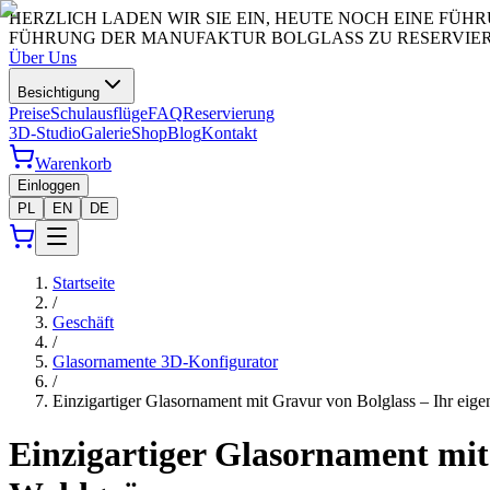
HERZLICH LADEN WIR SIE EIN, HEUTE NOCH EINE FÜ
FÜHRUNG DER MANUFAKTUR BOLGLASS ZU RESERVIERE
Über Uns
Besichtigung
Preise
Schulausflüge
FAQ
Reservierung
3D-Studio
Galerie
Shop
Blog
Kontakt
Warenkorb
Einloggen
PL
EN
DE
Startseite
/
Geschäft
/
Glasornamente 3D-Konfigurator
/
Einzigartiger Glasornament mit Gravur von Bolglass – Ihr eige
Einzigartiger Glasornament mit 