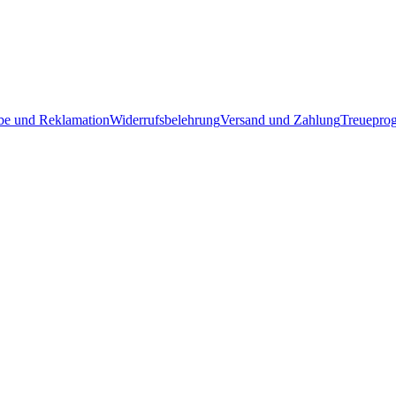
e und Reklamation
Widerrufsbelehrung
Versand und Zahlung
Treuepro