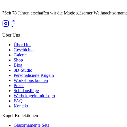
Preis im Konfigurator
3D Konfigurieren
"
Seit 78 Jahren erschaffen wir die Magie gläserner Weihnachtsornam
Über Uns
Über Uns
Geschichte
Galerie
Shop
Blog
3D-Studio
Personalisierte Kugeln
Workshops buchen
Preise
Schulausflüge
Werbekugeln mit Logo
FAQ
Kontakt
Kugel-Kollektionen
Glasornamente Sets