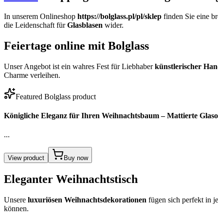
In unserem Onlineshop
https://bolglass.pl/pl/sklep
finden Sie eine br
die Leidenschaft für
Glasblasen
wider.
Feiertage online mit Bolglass
Unser Angebot ist ein wahres Fest für Liebhaber
künstlerischer Ha
Charme verleihen.
Featured Bolglass product
Königliche Eleganz für Ihren Weihnachtsbaum – Mattierte Glas
...
View product
Buy now
Eleganter Weihnachtstisch
Unsere
luxuriösen Weihnachtsdekorationen
fügen sich perfekt in 
können.