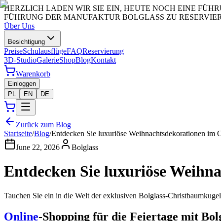
HERZLICH LADEN WIR SIE EIN, HEUTE NOCH EINE FÜ
FÜHRUNG DER MANUFAKTUR BOLGLASS ZU RESERVIERE
Über Uns
Besichtigung
Preise
Schulausflüge
FAQ
Reservierung
3D-Studio
Galerie
Shop
Blog
Kontakt
Warenkorb
Einloggen
PL
EN
DE
Zurück zum Blog
Startseite
/
Blog
/
Entdecken Sie luxuriöse Weihnachtsdekorationen im 
June 22, 2026
Bolglass
Entdecken Sie luxuriöse Weihna
Tauchen Sie ein in die Welt der exklusiven Bolglass-Christbaumkug
Online
-Shopping für die Feiertage mit Bol