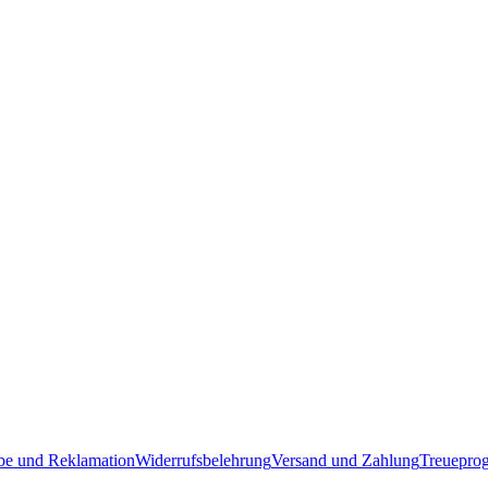
e und Reklamation
Widerrufsbelehrung
Versand und Zahlung
Treuepro