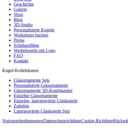
Geschichte
Galerie
Shop
Blog
3D-Studio
Personalisierte Kugeln
Workshops buchen
Preise
Schulausflüge
Werbekugeln mit Logo
FAQ
Kontakt
Kugel-Kollektionen
Glasornamente Sets
Personalisierte Glasornamente
Glasornamente 3D-Konfigurator
Einzelne Glasornamente
Einzelne, lasergravierte Glaskugeln
Zubehör
Lasergravierte Glaskugeln Sets
Nutzungsbedingungen
Datenschutzrichtlinie
Cookie-Richtlinie
Rückgab