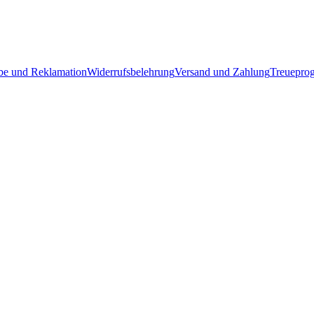
e und Reklamation
Widerrufsbelehrung
Versand und Zahlung
Treuepro