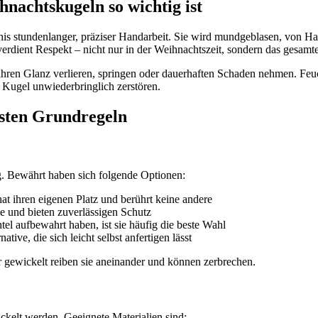
nachtskugeln so wichtig ist
s stundenlanger, präziser Handarbeit. Sie wird mundgeblasen, von Hand
rdient Respekt – nicht nur in der Weihnachtszeit, sondern das gesamte
ihren Glanz verlieren, springen oder dauerhaften Schaden nehmen. Fe
 Kugel unwiederbringlich zerstören.
gsten Grundregeln
g. Bewährt haben sich folgende Optionen:
at ihren eigenen Platz und berührt keine andere
 und bieten zuverlässigen Schutz
el aufbewahrt haben, ist sie häufig die beste Wahl
ative, die sich leicht selbst anfertigen lässt
r gewickelt reiben sie aneinander und können zerbrechen.
ickelt werden. Geeignete Materialien sind: