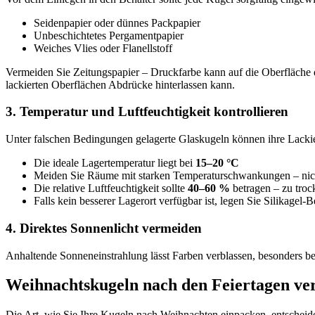
Seidenpapier oder dünnes Packpapier
Unbeschichtetes Pergamentpapier
Weiches Vlies oder Flanellstoff
Vermeiden Sie Zeitungspapier – Druckfarbe kann auf die Oberfläche de
lackierten Oberflächen Abdrücke hinterlassen kann.
3. Temperatur und Luftfeuchtigkeit kontrollieren
Unter falschen Bedingungen gelagerte Glaskugeln können ihre Lacki
Die ideale Lagertemperatur liegt bei
15–20 °C
Meiden Sie Räume mit starken Temperaturschwankungen – nicht
Die relative Luftfeuchtigkeit sollte
40–60 %
betragen – zu tro
Falls kein besserer Lagerort verfügbar ist, legen Sie Silikage
4. Direktes Sonnenlicht vermeiden
Anhaltende Sonneneinstrahlung lässt Farben verblassen, besonders be
Weihnachtskugeln nach den Feiertagen verp
Die Art, wie Sie Ihre Kugeln nach Weihnachten einpacken, entscheide