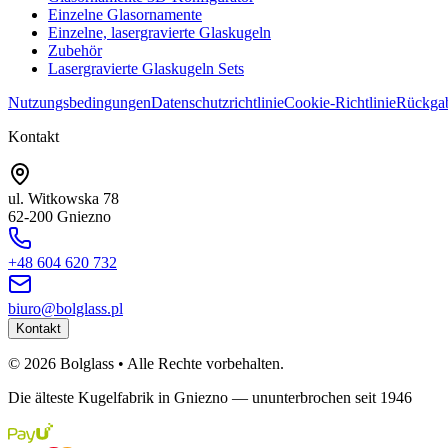
Einzelne Glasornamente
Einzelne, lasergravierte Glaskugeln
Zubehör
Lasergravierte Glaskugeln Sets
Nutzungsbedingungen
Datenschutzrichtlinie
Cookie-Richtlinie
Rückgab
Kontakt
ul. Witkowska 78
62-200 Gniezno
+48 604 620 732
biuro@bolglass.pl
Kontakt
©
2026
Bolglass •
Alle Rechte vorbehalten.
Die älteste Kugelfabrik in Gniezno — ununterbrochen seit 1946