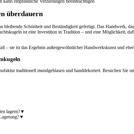
n kann empfindliche Verzierungen beeinträchtigen
en überdauern
leibende Schönheit und Beständigkeit gefertigt. Das Handwerk, das wi
achtskugeln ist eine Investition in Tradition – und eine Möglichkeit, 
Zufall – sie ist das Ergebnis außergewöhnlicher Handwerkskunst und eb
umkugeln
ufaktur traditionell mundgeblasen und handdekoriert. Besuchen Sie un
en lagern?
▼
 Lagerung?
▼