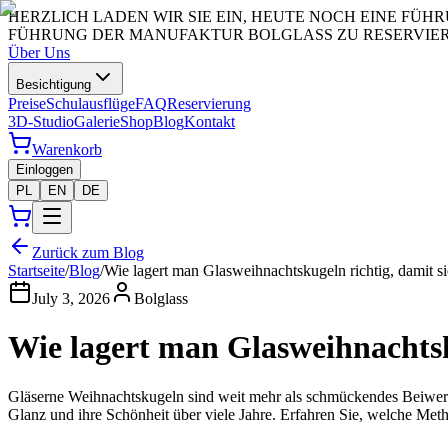
HERZLICH LADEN WIR SIE EIN, HEUTE NOCH EINE FÜ
FÜHRUNG DER MANUFAKTUR BOLGLASS ZU RESERVIERE
Über Uns
Besichtigung
Preise
Schulausflüge
FAQ
Reservierung
3D-Studio
Galerie
Shop
Blog
Kontakt
Warenkorb
Einloggen
PL
EN
DE
Zurück zum Blog
Startseite
/
Blog
/
Wie lagert man Glasweihnachtskugeln richtig, damit si
July 3, 2026
Bolglass
Wie lagert man Glasweihnachtsku
Gläserne Weihnachtskugeln sind weit mehr als schmückendes Beiwerk 
Glanz und ihre Schönheit über viele Jahre. Erfahren Sie, welche Me