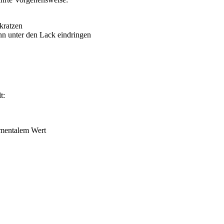
kratzen
nn unter den Lack eindringen
t:
timentalem Wert