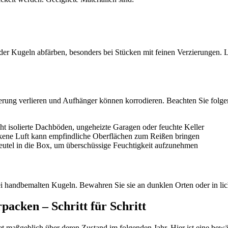
r Kugeln abfärben, besonders bei Stücken mit feinen Verzierungen. Luf
erung verlieren und Aufhänger können korrodieren. Beachten Sie folg
 isolierte Dachböden, ungeheizte Garagen oder feuchte Keller
ckene Luft kann empfindliche Oberflächen zum Reißen bringen
l-Beutel in die Box, um überschüssige Feuchtigkeit aufzunehmen
i handbemalten Kugeln. Bewahren Sie sie an dunklen Orten oder in lic
acken – Schritt für Schritt
t maßgeblich über deren Zustand im folgenden Jahr. Hier ist eine bew