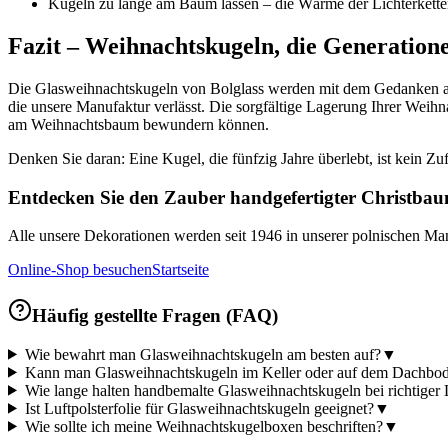
Kugeln zu lange am Baum lassen – die Wärme der Lichterkette
Fazit – Weihnachtskugeln, die Generation
Die Glasweihnachtskugeln von Bolglass werden mit dem Gedanken an b
die unsere Manufaktur verlässt. Die sorgfältige Lagerung Ihrer Weihn
am Weihnachtsbaum bewundern können.
Denken Sie daran: Eine Kugel, die fünfzig Jahre überlebt, ist kein 
Entdecken Sie den Zauber handgefertigter Christba
Alle unsere Dekorationen werden seit 1946 in unserer polnischen Man
Online-Shop besuchen
Startseite
Häufig gestellte Fragen (FAQ)
Wie bewahrt man Glasweihnachtskugeln am besten auf?
▼
Kann man Glasweihnachtskugeln im Keller oder auf dem Dachbod
Wie lange halten handbemalte Glasweihnachtskugeln bei richtiger
Ist Luftpolsterfolie für Glasweihnachtskugeln geeignet?
▼
Wie sollte ich meine Weihnachtskugelboxen beschriften?
▼