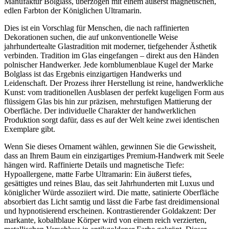
Manufaktur Bolglass, überzogen mit einem äußerst magnetischen,
edlen Farbton der Königlichen Ultramarin.
Dies ist ein Vorschlag für Menschen, die nach raffinierten
Dekorationen suchen, die auf unkonventionelle Weise
jahrhundertealte Glastradition mit moderner, tiefgehender Ästhetik
verbinden. Tradition im Glas eingefangen – direkt aus den Händen
polnischer Handwerker. Jede kornblumenblaue Kugel der Marke
Bolglass ist das Ergebnis einzigartigen Handwerks und
Leidenschaft. Der Prozess ihrer Herstellung ist reine, handwerkliche
Kunst: vom traditionellen Ausblasen der perfekt kugeligen Form aus
flüssigem Glas bis hin zur präzisen, mehrstufigen Mattierung der
Oberfläche. Der individuelle Charakter der handwerklichen
Produktion sorgt dafür, dass es auf der Welt keine zwei identischen
Exemplare gibt.
Wenn Sie dieses Ornament wählen, gewinnen Sie die Gewissheit,
dass an Ihrem Baum ein einzigartiges Premium-Handwerk mit Seele
hängen wird. Raffinierte Details und magnetische Tiefe:
Hypoallergene, matte Farbe Ultramarin: Ein äußerst tiefes,
gesättigtes und reines Blau, das seit Jahrhunderten mit Luxus und
königlicher Würde assoziiert wird. Die matte, satinierte Oberfläche
absorbiert das Licht samtig und lässt die Farbe fast dreidimensional
und hypnotisierend erscheinen. Kontrastierender Goldakzent: Der
markante, kobaltblaue Körper wird von einem reich verzierten,