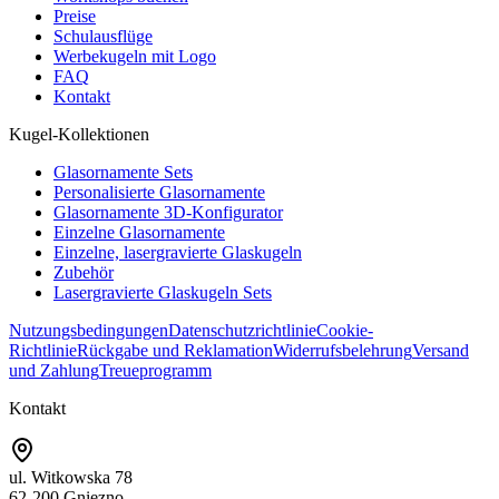
Preise
Schulausflüge
Werbekugeln mit Logo
FAQ
Kontakt
Kugel-Kollektionen
Glasornamente Sets
Personalisierte Glasornamente
Glasornamente 3D-Konfigurator
Einzelne Glasornamente
Einzelne, lasergravierte Glaskugeln
Zubehör
Lasergravierte Glaskugeln Sets
Nutzungsbedingungen
Datenschutzrichtlinie
Cookie-
Richtlinie
Rückgabe und Reklamation
Widerrufsbelehrung
Versand
und Zahlung
Treueprogramm
Kontakt
ul. Witkowska 78
62-200 Gniezno