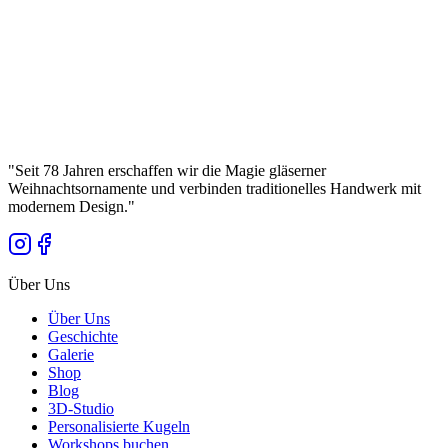
Bolglass (100 mm)
Manufaktura Bolglass
...
Bruttopreis
"
Seit 78 Jahren erschaffen wir die Magie gläserner
Weihnachtsornamente und verbinden traditionelles Handwerk mit
modernem Design.
"
Über Uns
Über Uns
Geschichte
Galerie
Shop
Blog
3D-Studio
Personalisierte Kugeln
Workshops buchen