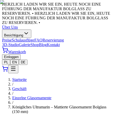
HERZLICH LADEN WIR SIE EIN, HEUTE NOCH EINE
FÜHRUNG DER MANUFAKTUR BOLGLASS ZU
RESERVIEREN. •
HERZLICH LADEN WIR SIE EIN, HEUTE
NOCH EINE FÜHRUNG DER MANUFAKTUR BOLGLASS
ZU RESERVIEREN. •
Über Uns
Besichtigung
Preise
Schulausflüge
FAQ
Reservierung
3D-Studio
Galerie
Shop
Blog
Kontakt
Warenkorb
Einloggen
PL
EN
DE
Startseite
/
Geschäft
/
Einzelne Glasornamente
/
Königliches Ultramarin – Mattierte Glasornament Bolglass
(150 mm)