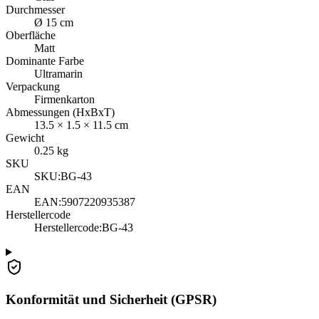
Durchmesser
Ø 15 cm
Oberfläche
Matt
Dominante Farbe
Ultramarin
Verpackung
Firmenkarton
Abmessungen (HxBxT)
13.5
×
1.5
×
11.5
cm
Gewicht
0.25
kg
SKU
SKU:
BG-43
EAN
EAN:
5907220935387
Herstellercode
Herstellercode
:
BG-43
Konformität und Sicherheit (GPSR)