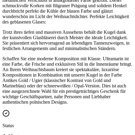
metallischen Verschluss in antikgoldener Farbe gekrönt. Dieser
schmuckvolle Korken mit filigraner Prägung und solidem Henkel
durchbricht perfekt die Kühle der blauen Farbe und glänzt
wunderschön im Licht der Weihnachtslichter. Perfekte Leichtigkeit
des geblasenen Glases:
Trotz ihres tiefen und massiven Aussehens behält die Kugel dank
der kunstvollen Glasbläserei durch Meister die ideale Leichtigkeit.
Sie präsentiert sich hervorragend an lebendigen Tannenzweigen, in
festlichen Arrangements und auf minimalistischen Ständern.
Schaffen Sie eine moderne Komposition mit Klasse. Ultramarin ist
eine Farbe, die Frische und exklusiven Stil in die Innenräume bringt.
An Ihrem Weihnachtsbaum kreiert sie spektakuläre, luxuriöse
Kompositionen in Kombination mit unserer Kugel in der Farbe
Antikes Gold / Ugier (klassischer Kontrast von Gold und
Marineblau) oder der schneeweißen / Opal-Version. Dies ist auch
eine ausgezeichnete Wahl für ein prestigeträchtiges Geschenk für
wichtige Geschäftspartner, nahe Personen und Liebhaber
authentischen polnischen Designs.
Status