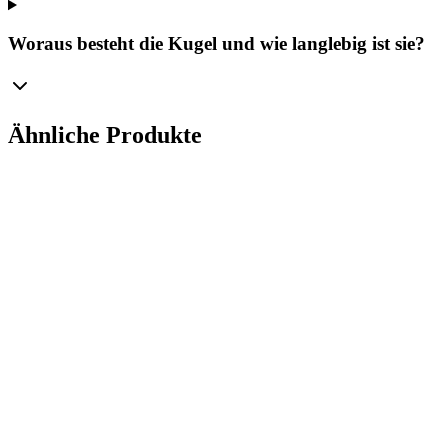
Woraus besteht die Kugel und wie langlebig ist sie?
Ähnliche Produkte
Ø
15
cm
Königliche Eleganz für Ihren Weihnachtsbaum –
Mattierte Glasornament Bolglass (150 mm)
Manufaktura Bolglass
...
Bruttopreis
Ø
12
cm