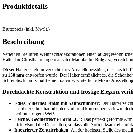
Produktdetails
...
Bruttopreis (inkl. MwSt.)
Beschreibung
Verleihen Sie Ihren Weihnachtsdekorationen einen außergewöhnlichen,
Halter für Christbaumkugeln aus der Manufaktur
Bolglass
, veredelt 
Dieser Halter ist ein unverzichtbares Ausstellungsstück, das speziel
zu
150 mm
entworfen wurde. Der Halter ermöglicht es, die Schönhe
Schreibtisch und schafft eine moderne, winterliche Mikro-Ausstellung
Durchdachte Konstruktion und frostige Eleganz verifi
Edles, Silbernes Finish mit Satinschimmer:
Der Halter zeichn
Licht der Christbaumlichter sanft und komponiert sich wunder
perlmuttartigem Weiß.
Leichte, Geometrische Form „C”:
Das perfekt geformte Arm 
nicht visuell die Dekoration, so dass alle Aufmerksamkeit auf 
Integrierter Zentrierhaken:
An der höchsten Stelle des metall