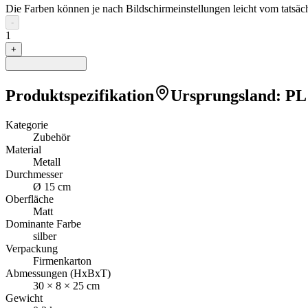
Die Farben können je nach Bildschirmeinstellungen leicht vom tatsä
-
1
+
Produktspezifikation
Ursprungsland
:
PL
Kategorie
Zubehör
Material
Metall
Durchmesser
Ø 15 cm
Oberfläche
Matt
Dominante Farbe
silber
Verpackung
Firmenkarton
Abmessungen (HxBxT)
30
×
8
×
25
cm
Gewicht