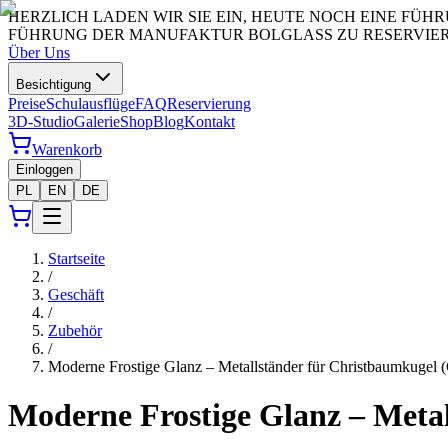
HERZLICH LADEN WIR SIE EIN, HEUTE NOCH EINE FÜ
FÜHRUNG DER MANUFAKTUR BOLGLASS ZU RESERVIERE
Über Uns
Besichtigung
Preise
Schulausflüge
FAQ
Reservierung
3D-Studio
Galerie
Shop
Blog
Kontakt
Warenkorb
Einloggen
PL
EN
DE
Startseite
/
Geschäft
/
Zubehör
/
Moderne Frostige Glanz – Metallständer für Christbaumkugel (
Moderne Frostige Glanz – Metal