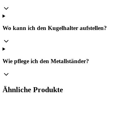
Wo kann ich den Kugelhalter aufstellen?
Wie pflege ich den Metallständer?
Ähnliche Produkte
Ø
15
cm
Königlicher Rahmen für Ihre Dekorationen – Metall
Manufaktura Bolglass