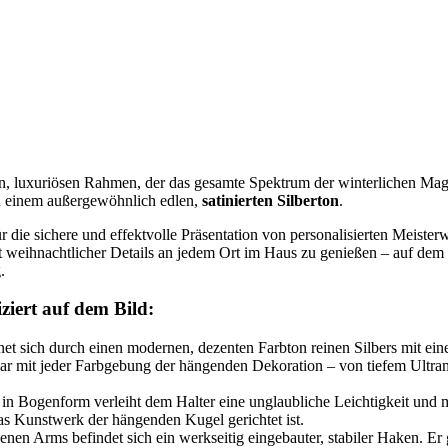
 luxuriösen Rahmen, der das gesamte Spektrum der winterlichen Magie 
in einem außergewöhnlich edlen,
satinierten Silberton
.
l für die sichere und effektvolle Präsentation von personalisierten Me
it weihnachtlicher Details an jedem Ort im Haus zu genießen – auf d
.
ziert auf dem Bild:
et sich durch einen modernen, dezenten Farbton reinen Silbers mit ein
bar mit jeder Farbgebung der hängenden Dekoration – von tiefem Ultr
in Bogenform verleiht dem Halter eine unglaubliche Leichtigkeit und
das Kunstwerk der hängenden Kugel gerichtet ist.
enen Arms befindet sich ein werkseitig eingebauter, stabiler Haken. Er g