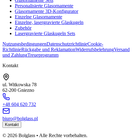
Glasornamente Sets
Personalisierte Glasornamente
Glasornamente 3D-Konfigurator
Einzelne Glasornamente
Einzelne, lasergravierte Glaskugeln
Zubehör
Lasergravierte Glaskugeln Sets
Nutzungsbedingungen
Datenschutzrichtlinie
Cookie-
Richtlinie
Rückgabe und Reklamation
Widerrufsbelehrung
Versand
und Zahlung
Treueprogramm
Kontakt
ul. Witkowska 78
62-200 Gniezno
+48 604 620 732
biuro@bolglass.pl
Kontakt
©
2026
Bolglass •
Alle Rechte vorbehalten.