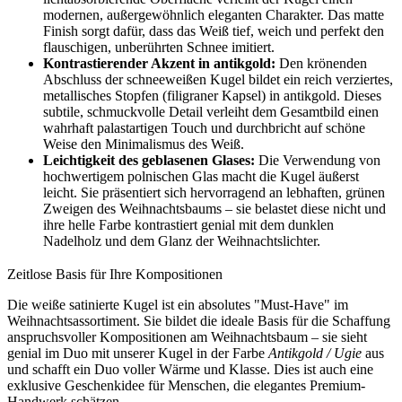
modernen, außergewöhnlich eleganten Charakter. Das matte
Finish sorgt dafür, dass das Weiß tief, weich und perfekt den
flauschigen, unberührten Schnee imitiert.
Kontrastierender Akzent in antikgold:
Den krönenden
Abschluss der schneeweißen Kugel bildet ein reich verziertes,
metallisches Stopfen (filigraner Kapsel) in antikgold. Dieses
subtile, schmuckvolle Detail verleiht dem Gesamtbild einen
wahrhaft palastartigen Touch und durchbricht auf schöne
Weise den Minimalismus des Weiß.
Leichtigkeit des geblasenen Glases:
Die Verwendung von
hochwertigem polnischen Glas macht die Kugel äußerst
leicht. Sie präsentiert sich hervorragend an lebhaften, grünen
Zweigen des Weihnachtsbaums – sie belastet diese nicht und
ihre helle Farbe kontrastiert genial mit dem dunklen
Nadelholz und dem Glanz der Weihnachtslichter.
Zeitlose Basis für Ihre Kompositionen
Die weiße satinierte Kugel ist ein absolutes "Must-Have" im
Weihnachtsassortiment. Sie bildet die ideale Basis für die Schaffung
anspruchsvoller Kompositionen am Weihnachtsbaum – sie sieht
genial im Duo mit unserer Kugel in der Farbe
Antikgold / Ugie
aus
und schafft ein Duo voller Wärme und Klasse. Dies ist auch eine
exklusive Geschenkidee für Menschen, die elegantes Premium-
Handwerk schätzen.