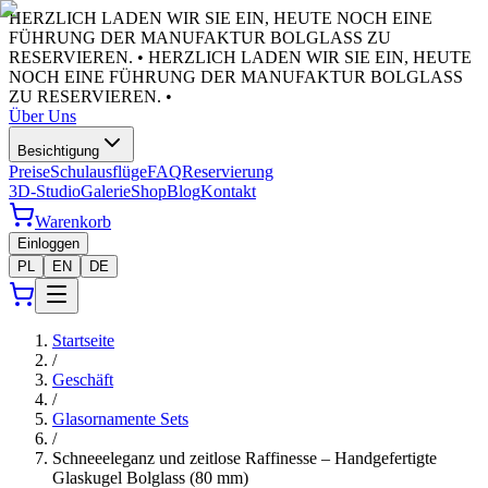
HERZLICH LADEN WIR SIE EIN, HEUTE NOCH EINE
FÜHRUNG DER MANUFAKTUR BOLGLASS ZU
RESERVIEREN. •
HERZLICH LADEN WIR SIE EIN, HEUTE
NOCH EINE FÜHRUNG DER MANUFAKTUR BOLGLASS
ZU RESERVIEREN. •
Über Uns
Besichtigung
Preise
Schulausflüge
FAQ
Reservierung
3D-Studio
Galerie
Shop
Blog
Kontakt
Warenkorb
Einloggen
PL
EN
DE
Startseite
/
Geschäft
/
Glasornamente Sets
/
Schneeeleganz und zeitlose Raffinesse – Handgefertigte
Glaskugel Bolglass (80 mm)