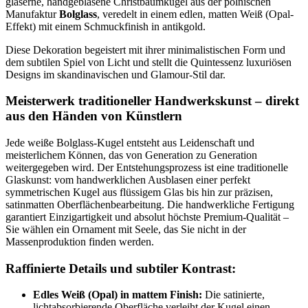
gläserne, handgeblasene Christbaumkugel aus der polnischen
Manufaktur
Bolglass
, veredelt in einem edlen, matten Weiß (Opal-
Effekt) mit einem Schmuckfinish in antikgold.
Diese Dekoration begeistert mit ihrer minimalistischen Form und
dem subtilen Spiel von Licht und stellt die Quintessenz luxuriösen
Designs im skandinavischen und Glamour-Stil dar.
Meisterwerk traditioneller Handwerkskunst – direkt
aus den Händen von Künstlern
Jede weiße Bolglass-Kugel entsteht aus Leidenschaft und
meisterlichem Können, das von Generation zu Generation
weitergegeben wird. Der Entstehungsprozess ist eine traditionelle
Glaskunst: vom handwerklichen Ausblasen einer perfekt
symmetrischen Kugel aus flüssigem Glas bis hin zur präzisen,
satinmatten Oberflächenbearbeitung. Die handwerkliche Fertigung
garantiert Einzigartigkeit und absolut höchste Premium-Qualität –
Sie wählen ein Ornament mit Seele, das Sie nicht in der
Massenproduktion finden werden.
Raffinierte Details und subtiler Kontrast:
Edles Weiß (Opal) in mattem Finish:
Die satinierte,
lichtabsorbierende Oberfläche verleiht der Kugel einen