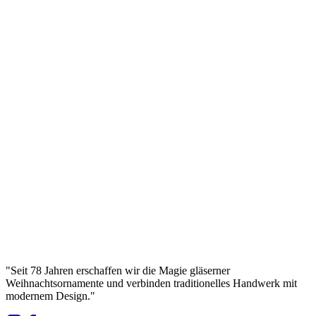
Handgefertigte Glaskugel Bolglass (120 mm)
Manufaktura Bolglass
...
Bruttopreis
Ø
15
cm
Königliches Ultramarin – Mattierte Glasornament
Bolglass (150 mm)
Manufaktura Bolglass
...
Bruttopreis
"
Seit 78 Jahren erschaffen wir die Magie gläserner
Weihnachtsornamente und verbinden traditionelles Handwerk mit
modernem Design.
"