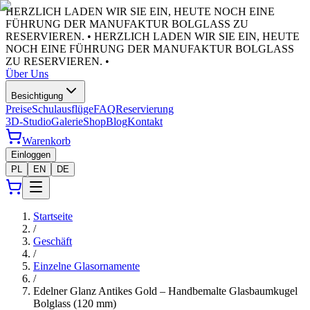
HERZLICH LADEN WIR SIE EIN, HEUTE NOCH EINE
FÜHRUNG DER MANUFAKTUR BOLGLASS ZU
RESERVIEREN. •
HERZLICH LADEN WIR SIE EIN, HEUTE
NOCH EINE FÜHRUNG DER MANUFAKTUR BOLGLASS
ZU RESERVIEREN. •
Über Uns
Besichtigung
Preise
Schulausflüge
FAQ
Reservierung
3D-Studio
Galerie
Shop
Blog
Kontakt
Warenkorb
Einloggen
PL
EN
DE
Startseite
/
Geschäft
/
Einzelne Glasornamente
/
Edelner Glanz Antikes Gold – Handbemalte Glasbaumkugel
Bolglass (120 mm)