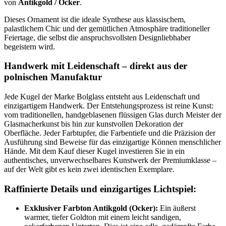
von
Antikgold / Ocker
.
Dieses Ornament ist die ideale Synthese aus klassischem,
palastlichem Chic und der gemütlichen Atmosphäre traditioneller
Feiertage, die selbst die anspruchsvollsten Designliebhaber
begeistern wird.
Handwerk mit Leidenschaft – direkt aus der
polnischen Manufaktur
Jede Kugel der Marke Bolglass entsteht aus Leidenschaft und
einzigartigem Handwerk. Der Entstehungsprozess ist reine Kunst:
vom traditionellen, handgeblasenen flüssigen Glas durch Meister der
Glasmacherkunst bis hin zur kunstvollen Dekoration der
Oberfläche. Jeder Farbtupfer, die Farbentiefe und die Präzision der
Ausführung sind Beweise für das einzigartige Können menschlicher
Hände. Mit dem Kauf dieser Kugel investieren Sie in ein
authentisches, unverwechselbares Kunstwerk der Premiumklasse –
auf der Welt gibt es kein zwei identischen Exemplare.
Raffinierte Details und einzigartiges Lichtspiel:
Exklusiver Farbton Antikgold (Ocker):
Ein äußerst
warmer, tiefer Goldton mit einem leicht sandigen,