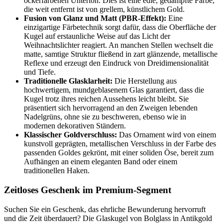
ockerfarbenen Unterton. Dies ist eine edle, gedämpfte Farbe,
die weit entfernt ist von grellem, künstlichem Gold.
Fusion von Glanz und Matt (PBR-Effekt):
Eine
einzigartige Färbetechnik sorgt dafür, dass die Oberfläche der
Kugel auf erstaunliche Weise auf das Licht der
Weihnachtslichter reagiert. An manchen Stellen wechselt die
matte, samtige Struktur fließend in zart glänzende, metallische
Reflexe und erzeugt den Eindruck von Dreidimensionalität
und Tiefe.
Traditionelle Glasklarheit:
Die Herstellung aus
hochwertigem, mundgeblasenem Glas garantiert, dass die
Kugel trotz ihres reichen Aussehens leicht bleibt. Sie
präsentiert sich hervorragend an den Zweigen lebenden
Nadelgrüns, ohne sie zu beschweren, ebenso wie in
modernen dekorativen Ständern.
Klassischer Goldverschluss:
Das Ornament wird von einem
kunstvoll geprägten, metallischen Verschluss in der Farbe des
passenden Goldes gekrönt, mit einer soliden Öse, bereit zum
Aufhängen an einem eleganten Band oder einem
traditionellen Haken.
Zeitloses Geschenk im Premium-Segment
Suchen Sie ein Geschenk, das ehrliche Bewunderung hervorruft
und die Zeit überdauert? Die Glaskugel von Bolglass in Antikgold