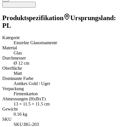
Produktspezifikation
Ursprungsland
:
PL
Kategorie
Einzelne Glasornamente
Material
Glas
Durchmesser
Ø 12 cm
Oberfläche
Matt
Dominante Farbe
Antikes Gold / Uger
Verpackung
Firmenkarton
Abmessungen (HxBxT)
13
×
11.5
×
11.5
cm
Gewicht
0.16
kg
SKU
SKU:
BG-203