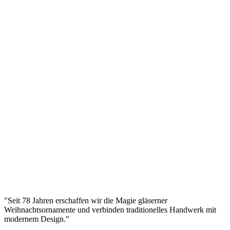
3D Konfigurieren
3D-Modell wird geladen...
Einzigartiger Glasornament mit Gravur von
Bolglass – Ihr eigener Text oder Grafik Antikes Gold
/ Ugier
Manufaktura Bolglass
Preis im Konfigurator
3D Konfigurieren
3D-Modell wird geladen...
Einzigartiger Glasbaumornament mit Gravur von
Bolglass – Ihr eigener Text oder Grafik in Weiß
Manufaktura Bolglass
Preis im Konfigurator
3D Konfigurieren
"
Seit 78 Jahren erschaffen wir die Magie gläserner
Weihnachtsornamente und verbinden traditionelles Handwerk mit
modernem Design.
"