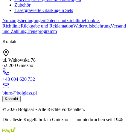
Zubehör
Lasergravierte Glaskugeln Sets
Nutzungsbedingungen
Datenschutzrichtlinie
Cookie-
Richtlinie
Rückgabe und Reklamation
Widerrufsbelehrung
Versand
und Zahlung
Treueprogramm
Kontakt
ul. Witkowska 78
62-200 Gniezno
+48 604 620 732
biuro@bolglass.pl
Kontakt
©
2026
Bolglass •
Alle Rechte vorbehalten.
Die älteste Kugelfabrik in Gniezno — ununterbrochen seit 1946