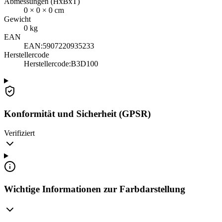
Abmessungen (HxBxT)
0
×
0
×
0
cm
Gewicht
0
kg
EAN
EAN:
5907220935233
Herstellercode
Herstellercode
:
B3D100
Konformität und Sicherheit (GPSR)
Verifiziert
Wichtige Informationen zur Farbdarstellung