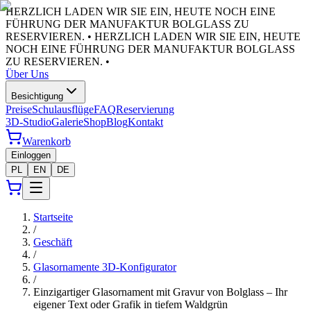
HERZLICH LADEN WIR SIE EIN, HEUTE NOCH EINE
FÜHRUNG DER MANUFAKTUR BOLGLASS ZU
RESERVIEREN. •
HERZLICH LADEN WIR SIE EIN, HEUTE
NOCH EINE FÜHRUNG DER MANUFAKTUR BOLGLASS
ZU RESERVIEREN. •
Über Uns
Besichtigung
Preise
Schulausflüge
FAQ
Reservierung
3D-Studio
Galerie
Shop
Blog
Kontakt
Warenkorb
Einloggen
PL
EN
DE
Startseite
/
Geschäft
/
Glasornamente 3D-Konfigurator
/
Einzigartiger Glasornament mit Gravur von Bolglass – Ihr
eigener Text oder Grafik in tiefem Waldgrün