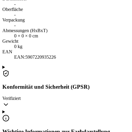
-
Oberfläche
-
Verpackung
-
Abmessungen (HxBxT)
0
×
0
×
0
cm
Gewicht
0
kg
EAN
EAN:
5907220935226
Konformität und Sicherheit (GPSR)
Verifiziert
Wichtige Informationen zur Farbdarstellung