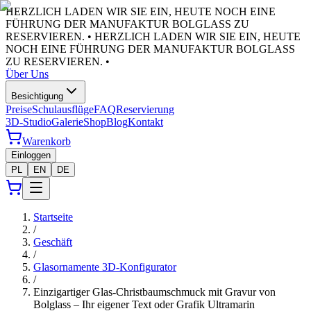
HERZLICH LADEN WIR SIE EIN, HEUTE NOCH EINE
FÜHRUNG DER MANUFAKTUR BOLGLASS ZU
RESERVIEREN. •
HERZLICH LADEN WIR SIE EIN, HEUTE
NOCH EINE FÜHRUNG DER MANUFAKTUR BOLGLASS
ZU RESERVIEREN. •
Über Uns
Besichtigung
Preise
Schulausflüge
FAQ
Reservierung
3D-Studio
Galerie
Shop
Blog
Kontakt
Warenkorb
Einloggen
PL
EN
DE
Startseite
/
Geschäft
/
Glasornamente 3D-Konfigurator
/
Einzigartiger Glas-Christbaumschmuck mit Gravur von
Bolglass – Ihr eigener Text oder Grafik Ultramarin