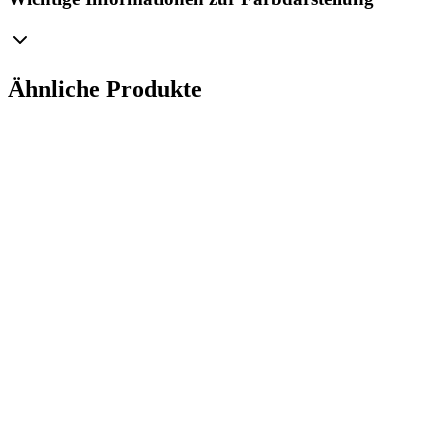
Ähnliche Produkte
3D-Modell wird geladen...
Einzigartiger Glas-Christbaumschmuck mit Gravur
von Bolglass – Ihr eigener Text oder Grafik
Perlenweiß / Champagner
Manufaktura Bolglass
Preis im Konfigurator
3D Konfigurieren
3D-Modell wird geladen...
Einzigartiger Glasornament mit Gravur von
Bolglass – Ihr eigener Text oder Grafik Antikes Gold
/ Ugier