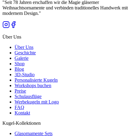
"
Seit 78 Jahren erschaffen wir die Magie gläserner
Weihnachtsornamente und verbinden traditionelles Handwerk mit
modernem Design.
"
Über Uns
Über Uns
Geschichte
Galerie
Shop
Blog
3D-Studio
Personalisierte Kugeln
Workshops buchen
Preise
Schulausflüge
Werbekugeln mit Logo
FAQ
Kontakt
Kugel-Kollektionen
Glasornamente Sets