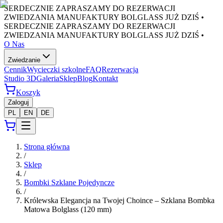
SERDECZNIE ZAPRASZAMY DO REZERWACJI
ZWIEDZANIA MANUFAKTURY BOLGLASS JUŻ DZIŚ •
SERDECZNIE ZAPRASZAMY DO REZERWACJI
ZWIEDZANIA MANUFAKTURY BOLGLASS JUŻ DZIŚ •
O Nas
Zwiedzanie
Cennik
Wycieczki szkolne
FAQ
Rezerwacja
Studio 3D
Galeria
Sklep
Blog
Kontakt
Koszyk
Zaloguj
PL
EN
DE
Strona główna
/
Sklep
/
Bombki Szklane Pojedyncze
/
Królewska Elegancja na Twojej Choince – Szklana Bombka
Matowa Bolglass (120 mm)