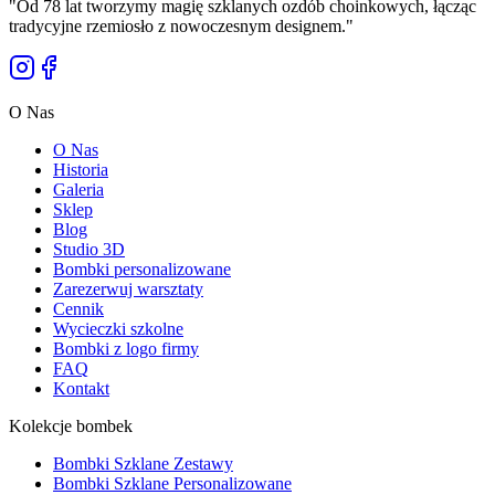
"
Od 78 lat tworzymy magię szklanych ozdób choinkowych, łącząc
tradycyjne rzemiosło z nowoczesnym designem.
"
O Nas
O Nas
Historia
Galeria
Sklep
Blog
Studio 3D
Bombki personalizowane
Zarezerwuj warsztaty
Cennik
Wycieczki szkolne
Bombki z logo firmy
FAQ
Kontakt
Kolekcje bombek
Bombki Szklane Zestawy
Bombki Szklane Personalizowane