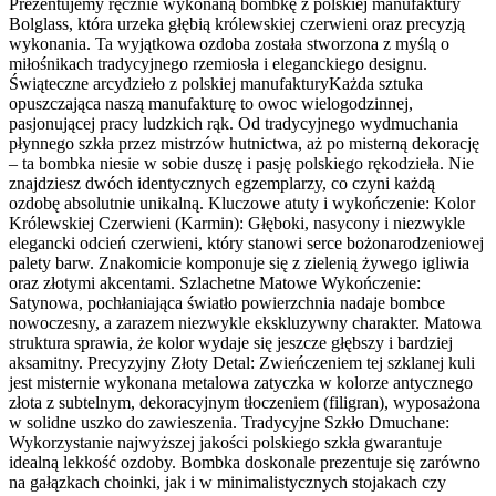
Prezentujemy ręcznie wykonaną bombkę z polskiej manufaktury
Bolglass, która urzeka głębią królewskiej czerwieni oraz precyzją
wykonania. Ta wyjątkowa ozdoba została stworzona z myślą o
miłośnikach tradycyjnego rzemiosła i eleganckiego designu.
Świąteczne arcydzieło z polskiej manufakturyKażda sztuka
opuszczająca naszą manufakturę to owoc wielogodzinnej,
pasjonującej pracy ludzkich rąk. Od tradycyjnego wydmuchania
płynnego szkła przez mistrzów hutnictwa, aż po misterną dekorację
– ta bombka niesie w sobie duszę i pasję polskiego rękodzieła. Nie
znajdziesz dwóch identycznych egzemplarzy, co czyni każdą
ozdobę absolutnie unikalną. Kluczowe atuty i wykończenie: Kolor
Królewskiej Czerwieni (Karmin): Głęboki, nasycony i niezwykle
elegancki odcień czerwieni, który stanowi serce bożonarodzeniowej
palety barw. Znakomicie komponuje się z zielenią żywego igliwia
oraz złotymi akcentami. Szlachetne Matowe Wykończenie:
Satynowa, pochłaniająca światło powierzchnia nadaje bombce
nowoczesny, a zarazem niezwykle ekskluzywny charakter. Matowa
struktura sprawia, że kolor wydaje się jeszcze głębszy i bardziej
aksamitny. Precyzyjny Złoty Detal: Zwieńczeniem tej szklanej kuli
jest misternie wykonana metalowa zatyczka w kolorze antycznego
złota z subtelnym, dekoracyjnym tłoczeniem (filigran), wyposażona
w solidne uszko do zawieszenia. Tradycyjne Szkło Dmuchane:
Wykorzystanie najwyższej jakości polskiego szkła gwarantuje
idealną lekkość ozdoby. Bombka doskonale prezentuje się zarówno
na gałązkach choinki, jak i w minimalistycznych stojakach czy