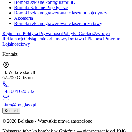
Bombki szklane konfigurator 3D
Bombki Szklane Pojedyncze
Bombki szklane grawerowane laserem pojedyncze
Akcesoria
Bombki szklane grawerowane laserem zestawy
Regulamin
Polityka Prywatności
Polityka Cookies
Zwroty i
Reklamacje
Odstąpienie od umowy
Dostawa i Płatności
Program
Lojalnościowy
Kontakt
ul. Witkowska 78
62-200 Gniezno
+48 604 620 732
biuro@bolglass.pl
Kontakt
©
2026
Bolglass •
Wszystkie prawa zastrzeżone.
Najstarsza fabryka bombek w Gnieźnie — nieprzerwanie od 1946