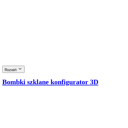
Cena Brutto
Ø
10
cm
Królewska Oprawa Twoich Dekoracji – Metalowy St
Manufaktura Bolglass
15,00 zł
Cena Brutto
Rozwiń
Bombki szklane konfigurator 3D
Ładowanie 3D...
Unikalna Szklana Bombka z Grawerem Bolglass – Tw
Manufaktura Bolglass