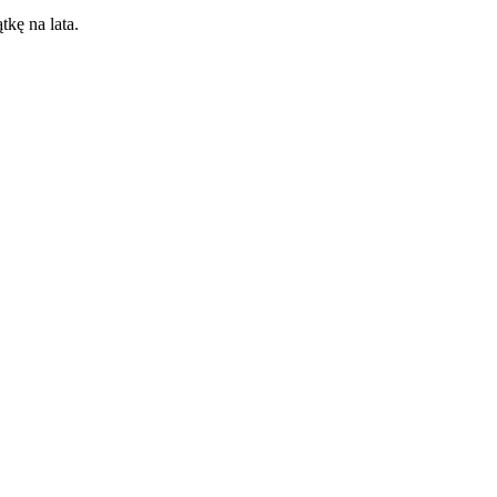
tkę na lata.
ana Bombka Bolglass ( 80mm)