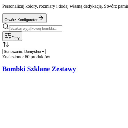
Personalizuj kolory, rozmiary i dodaj własną dedykację. Stwórz pamią
Otwórz Konfigurator
Filtry
Znaleziono: 60 produktów
Bombki Szklane Zestawy
Ø
8
cm
Komplet
(
4
szt.
)
Szklany Klejnot na Twoją Choinkę – Ręcznie Malow
Manufaktura Bolglass