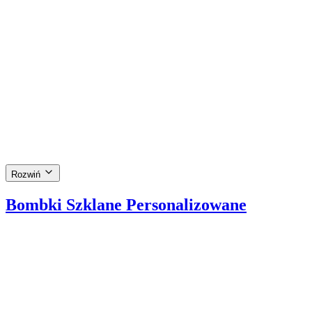
Cena Brutto
Ø
8
cm
Komplet
(
4
szt.
)
Dziecięca Radość i Zimowa Opowieść – Szklana Bom
Manufaktura Bolglass
80,00 zł
Cena Brutto
Rozwiń
Bombki Szklane Personalizowane
Ø
10
cm
Zimowa Beztroska i Osobisty Szyk – Personalizowa