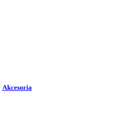
Manufaktura Bolglass
40,00 zł
Cena Brutto
Ø
10
cm
Osobista Magia Świąt – Personalizowana Szklana B
Manufaktura Bolglass
40,00 zł
Cena Brutto
Akcesoria
Ø
15
cm
Królewska Oprawa Twoich Dekoracji – Metalowy St