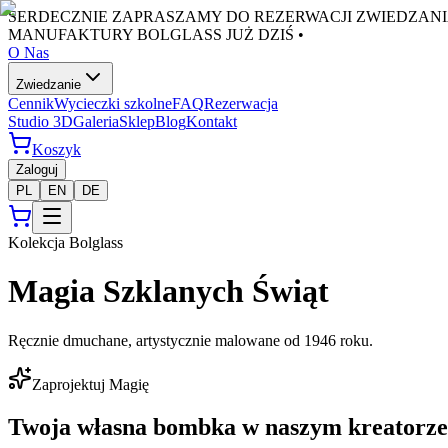
SERDECZNIE ZAPRASZAMY DO REZERWACJI ZWIEDZANI
MANUFAKTURY BOLGLASS JUŻ DZIŚ •
O Nas
Zwiedzanie
Cennik
Wycieczki szkolne
FAQ
Rezerwacja
Studio 3D
Galeria
Sklep
Blog
Kontakt
Koszyk
Zaloguj
PL
EN
DE
Kolekcja Bolglass
Magia Szklanych Świąt
Ręcznie dmuchane, artystycznie malowane od 1946 roku.
Zaprojektuj Magię
Twoja własna bombka w naszym kreatorz