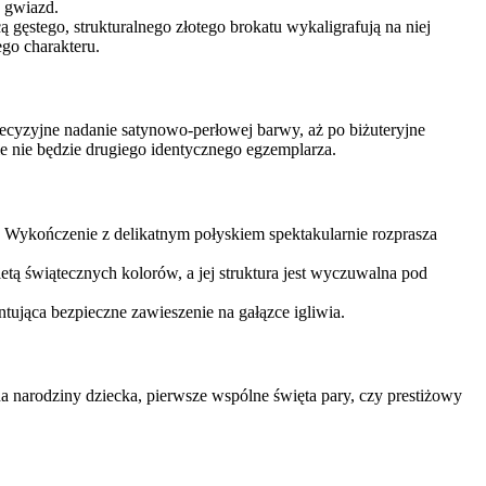
h gwiazd.
 gęstego, strukturalnego złotego brokatu wykaligrafują na niej
ego charakteru.
cyzyjne nadanie satynowo-perłowej barwy, aż po biżuteryjne
ie nie będzie drugiego identycznego egzemplarza.
. Wykończenie z delikatnym połyskiem spektakularnie rozprasza
tą świątecznych kolorów, a jej struktura jest wyczuwalna pod
ująca bezpieczne zawieszenie na gałązce igliwia.
 narodziny dziecka, pierwsze wspólne święta pary, czy prestiżowy