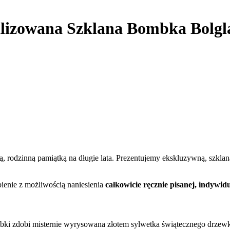
alizowana Szklana Bombka Bolgl
zą, rodzinną pamiątką na długie lata. Prezentujemy ekskluzywną, szk
ienie z możliwością naniesienia
całkowicie ręcznie pisanej, indywid
ki zdobi misternie wyrysowana złotem sylwetka świątecznego drzewka