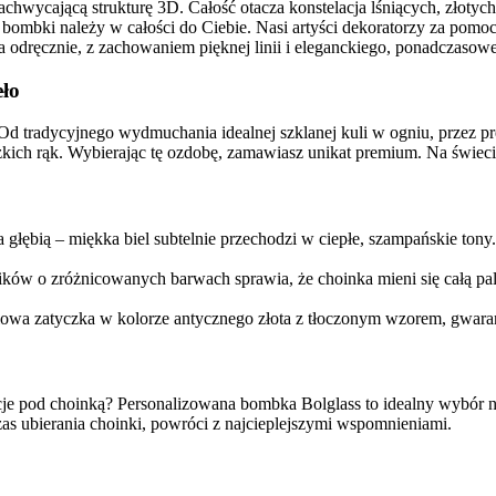
chwycającą strukturę 3D. Całość otacza konstelacja lśniących, złotyc
bombki należy w całości do Ciebie. Nasi artyści dekoratorzy za pomocą
ana odręcznie, z zachowaniem pięknej linii i eleganckiego, ponadczasow
eło
 tradycyjnego wydmuchania idealnej szklanej kuli w ogniu, przez pre
udzkich rąk. Wybierając tę ozdobę, zamawiasz unikat premium. Na świec
łębią – miękka biel subtelnie przechodzi w ciepłe, szampańskie tony
ków o zróżnicowanych barwach sprawia, że choinka mieni się całą pale
wa zatyczka w kolorze antycznego złota z tłoczonym wzorem, gwarant
e pod choinką? Personalizowana bombka Bolglass to idealny wybór na
as ubierania choinki, powróci z najcieplejszymi wspomnieniami.