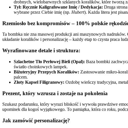
drobnych, wielobarwnych szklanych koralików, które tworzą za
Tył: Ręcznie Kaligrafowane Imię / Dedykacja:
Druga strona 
wybrane przez Ciebie imię (np.
Hubert
). Każda litera jest pis
Rzemiosło bez kompromisów – 100% polskie rękodzi
Ta bombka nie zna masowej produkcji ani maszynowych nadruków. Od
układanie koralików i personalizację – każdy etap to czysta praca l
Wyrafinowane detale i struktura:
Szlachetne Tło Perłowej Bieli (Opal):
Baza bombki zachwyca g
światło choinkowych lampek.
Biżuteryjny Przepych Koralików:
Zastosowanie mikro-korali
palcem.
Złoty Kapsel Filigranowy:
Ozdobę wieńczy tradycyjna, metalo
Prezent, który wzrusza i zostaje na pokolenia
Szukasz podarunku, który wyrazi bliskość i wywoła prawdziwe emocj
upominek dla kogoś wyjątkowego. To pamiątka, która co roku, podcz
Jak zamówić personalizację?