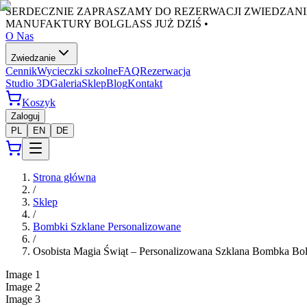
SERDECZNIE ZAPRASZAMY DO REZERWACJI ZWIEDZANI
MANUFAKTURY BOLGLASS JUŻ DZIŚ •
O Nas
Zwiedzanie
Cennik
Wycieczki szkolne
FAQ
Rezerwacja
Studio 3D
Galeria
Sklep
Blog
Kontakt
Koszyk
Zaloguj
PL
EN
DE
Strona główna
/
Sklep
/
Bombki Szklane Personalizowane
/
Osobista Magia Świąt – Personalizowana Szklana Bombka Bol
Image
1
Image
2
Image
3