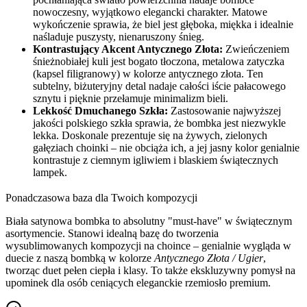
nowoczesny, wyjątkowo elegancki charakter. Matowe
wykończenie sprawia, że biel jest głęboka, miękka i idealnie
naśladuje puszysty, nienaruszony śnieg.
Kontrastujący Akcent Antycznego Złota:
Zwieńczeniem
śnieżnobiałej kuli jest bogato tłoczona, metalowa zatyczka
(kapsel filigranowy) w kolorze antycznego złota. Ten
subtelny, biżuteryjny detal nadaje całości iście pałacowego
sznytu i pięknie przełamuje minimalizm bieli.
Lekkość Dmuchanego Szkła:
Zastosowanie najwyższej
jakości polskiego szkła sprawia, że bombka jest niezwykle
lekka. Doskonale prezentuje się na żywych, zielonych
gałęziach choinki – nie obciąża ich, a jej jasny kolor genialnie
kontrastuje z ciemnym igliwiem i blaskiem świątecznych
lampek.
Ponadczasowa baza dla Twoich kompozycji
Biała satynowa bombka to absolutny "must-have" w świątecznym
asortymencie. Stanowi idealną bazę do tworzenia
wysublimowanych kompozycji na choince – genialnie wygląda w
duecie z naszą bombką w kolorze
Antycznego Złota / Ugier
,
tworząc duet pełen ciepła i klasy. To także ekskluzywny pomysł na
upominek dla osób ceniących eleganckie rzemiosło premium.