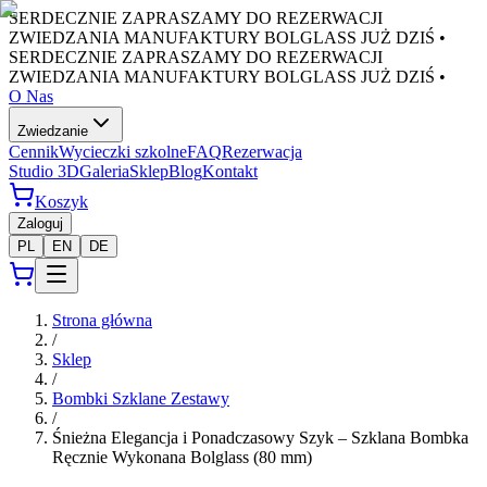
SERDECZNIE ZAPRASZAMY DO REZERWACJI
ZWIEDZANIA MANUFAKTURY BOLGLASS JUŻ DZIŚ •
SERDECZNIE ZAPRASZAMY DO REZERWACJI
ZWIEDZANIA MANUFAKTURY BOLGLASS JUŻ DZIŚ •
O Nas
Zwiedzanie
Cennik
Wycieczki szkolne
FAQ
Rezerwacja
Studio 3D
Galeria
Sklep
Blog
Kontakt
Koszyk
Zaloguj
PL
EN
DE
Strona główna
/
Sklep
/
Bombki Szklane Zestawy
/
Śnieżna Elegancja i Ponadczasowy Szyk – Szklana Bombka
Ręcznie Wykonana Bolglass (80 mm)