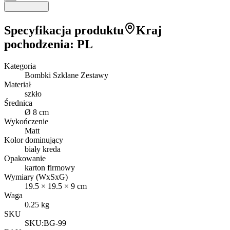
Specyfikacja produktu
Kraj
pochodzenia
:
PL
Kategoria
Bombki Szklane Zestawy
Materiał
szkło
Średnica
Ø 8 cm
Wykończenie
Matt
Kolor dominujący
biały kreda
Opakowanie
karton firmowy
Wymiary (WxSxG)
19.5
×
19.5
×
9
cm
Waga
0.25
kg
SKU
SKU:
BG-99