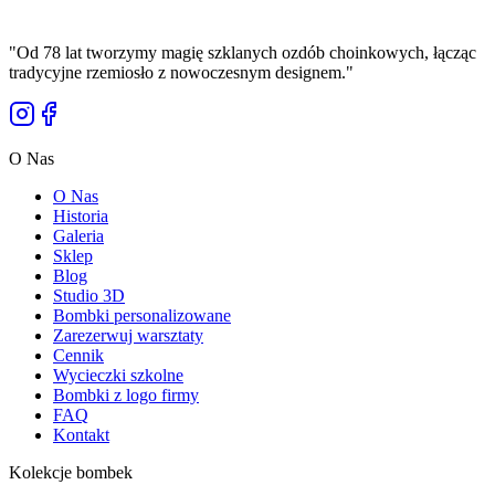
Cena Brutto
"
Od 78 lat tworzymy magię szklanych ozdób choinkowych, łącząc
tradycyjne rzemiosło z nowoczesnym designem.
"
O Nas
O Nas
Historia
Galeria
Sklep
Blog
Studio 3D
Bombki personalizowane
Zarezerwuj warsztaty
Cennik
Wycieczki szkolne
Bombki z logo firmy
FAQ
Kontakt
Kolekcje bombek