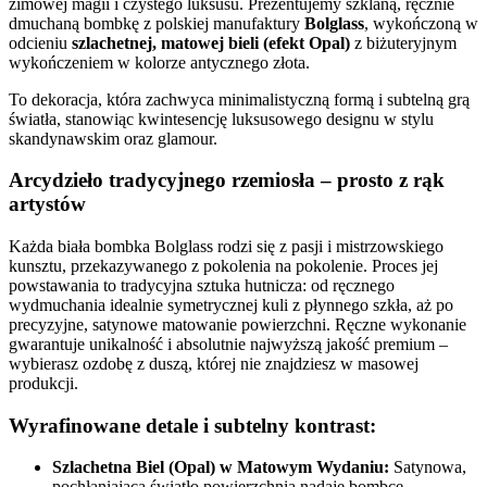
zimowej magii i czystego luksusu. Prezentujemy szklaną, ręcznie
dmuchaną bombkę z polskiej manufaktury
Bolglass
, wykończoną w
odcieniu
szlachetnej, matowej bieli (efekt Opal)
z biżuteryjnym
wykończeniem w kolorze antycznego złota.
To dekoracja, która zachwyca minimalistyczną formą i subtelną grą
światła, stanowiąc kwintesencję luksusowego designu w stylu
skandynawskim oraz glamour.
Arcydzieło tradycyjnego rzemiosła – prosto z rąk
artystów
Każda biała bombka Bolglass rodzi się z pasji i mistrzowskiego
kunsztu, przekazywanego z pokolenia na pokolenie. Proces jej
powstawania to tradycyjna sztuka hutnicza: od ręcznego
wydmuchania idealnie symetrycznej kuli z płynnego szkła, aż po
precyzyjne, satynowe matowanie powierzchni. Ręczne wykonanie
gwarantuje unikalność i absolutnie najwyższą jakość premium –
wybierasz ozdobę z duszą, której nie znajdziesz w masowej
produkcji.
Wyrafinowane detale i subtelny kontrast:
Szlachetna Biel (Opal) w Matowym Wydaniu:
Satynowa,
pochłaniająca światło powierzchnia nadaje bombce