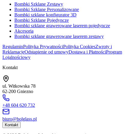
Bombki Szklane Zestawy
Bombki Szklane Personalizowane
Bombki szklane konfigurator 3D
Bombki Szklane Pojedyncze
Bombki szklane grawerowane laserem pojedyncze
Akcesoria
Bombki szklane grawerowane laserem zestawy
Regulamin
Polityka Prywatności
Polityka Cookies
Zwroty i
Reklamacje
Odstąpienie od umowy
Dostawa i Płatności
Program
Lojalnościowy
Kontakt
ul. Witkowska 78
62-200 Gniezno
+48 604 620 732
biuro@bolglass.pl
Kontakt