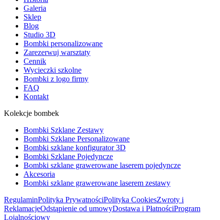
Galeria
Sklep
Blog
Studio 3D
Bombki personalizowane
Zarezerwuj warsztaty
Cennik
Wycieczki szkolne
Bombki z logo firmy
FAQ
Kontakt
Kolekcje bombek
Bombki Szklane Zestawy
Bombki Szklane Personalizowane
Bombki szklane konfigurator 3D
Bombki Szklane Pojedyncze
Bombki szklane grawerowane laserem pojedyncze
Akcesoria
Bombki szklane grawerowane laserem zestawy
Regulamin
Polityka Prywatności
Polityka Cookies
Zwroty i
Reklamacje
Odstąpienie od umowy
Dostawa i Płatności
Program
Lojalnościowy