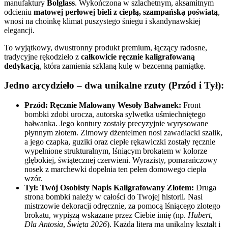
manufaktury
Bolglass
. Wykończona w szlachetnym, aksamitnym
odcieniu
matowej perłowej bieli z ciepłą, szampańską poświatą
,
wnosi na choinkę klimat puszystego śniegu i skandynawskiej
elegancji.
To wyjątkowy, dwustronny produkt premium, łączący radosne,
tradycyjne rękodzieło z
całkowicie ręcznie kaligrafowaną
dedykacją
, która zamienia szklaną kulę w bezcenną pamiątkę.
Jedno arcydzieło – dwa unikalne rzuty (Przód i Tył):
Przód: Ręcznie Malowany Wesoły Bałwanek:
Front
bombki zdobi urocza, autorska sylwetka uśmiechniętego
bałwanka. Jego kontury zostały precyzyjnie wyrysowane
płynnym złotem. Zimowy dżentelmen nosi zawadiacki szalik,
a jego czapka, guziki oraz ciepłe rękawiczki zostały ręcznie
wypełnione strukturalnym, lśniącym brokatem w kolorze
głębokiej, świątecznej czerwieni. Wyrazisty, pomarańczowy
nosek z marchewki dopełnia ten pełen domowego ciepła
wzór.
Tył: Twój Osobisty Napis Kaligrafowany Złotem:
Druga
strona bombki należy w całości do Twojej historii. Nasi
mistrzowie dekoracji odręcznie, za pomocą lśniącego złotego
brokatu, wypiszą wskazane przez Ciebie imię (np.
Hubert
,
Dla Antosia
,
Święta 2026
). Każda litera ma unikalny kształt i