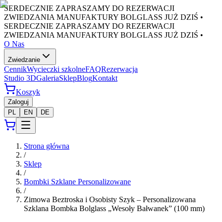
SERDECZNIE ZAPRASZAMY DO REZERWACJI
ZWIEDZANIA MANUFAKTURY BOLGLASS JUŻ DZIŚ •
SERDECZNIE ZAPRASZAMY DO REZERWACJI
ZWIEDZANIA MANUFAKTURY BOLGLASS JUŻ DZIŚ •
O Nas
Zwiedzanie
Cennik
Wycieczki szkolne
FAQ
Rezerwacja
Studio 3D
Galeria
Sklep
Blog
Kontakt
Koszyk
Zaloguj
PL
EN
DE
Strona główna
/
Sklep
/
Bombki Szklane Personalizowane
/
Zimowa Beztroska i Osobisty Szyk – Personalizowana
Szklana Bombka Bolglass „Wesoły Bałwanek” (100 mm)