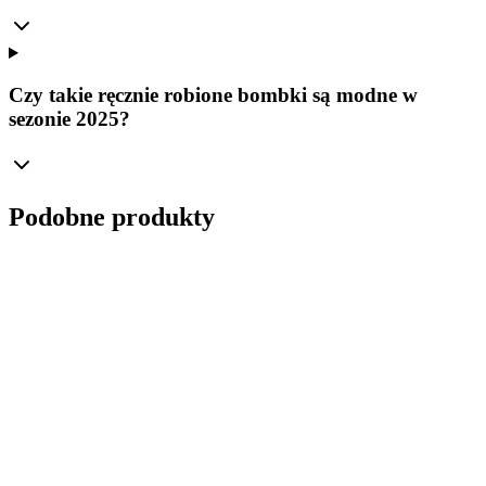
Czy takie ręcznie robione bombki są modne w
sezonie 2025?
Podobne produkty
Ø
10
cm
Osobista Magia Świąt – Personalizowana Szklana
Bombka Bolglass „Choinka z Koralikami” (100
mm)
Manufaktura Bolglass
40,00 zł