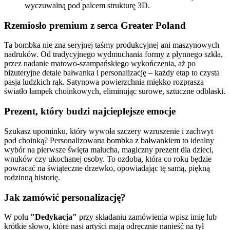
wyczuwalną pod palcem strukturę 3D.
Rzemiosło premium z serca Greater Poland
Ta bombka nie zna seryjnej taśmy produkcyjnej ani maszynowych
nadruków. Od tradycyjnego wydmuchania formy z płynnego szkła,
przez nadanie matowo-szampańskiego wykończenia, aż po
biżuteryjne detale bałwanka i personalizację – każdy etap to czysta
pasja ludzkich rąk. Satynowa powierzchnia miękko rozprasza
światło lampek choinkowych, eliminując surowe, sztuczne odblaski.
Prezent, który budzi najcieplejsze emocje
Szukasz upominku, który wywoła szczery wzruszenie i zachwyt
pod choinką? Personalizowana bombka z bałwankiem to idealny
wybór na pierwsze święta malucha, magiczny prezent dla dzieci,
wnuków czy ukochanej osoby. To ozdoba, która co roku będzie
powracać na świąteczne drzewko, opowiadając tę samą, piękną
rodzinną historię.
Jak zamówić personalizację?
W polu
"Dedykacja"
przy składaniu zamówienia wpisz imię lub
krótkie słowo, które nasi artyści mają odręcznie nanieść na tył