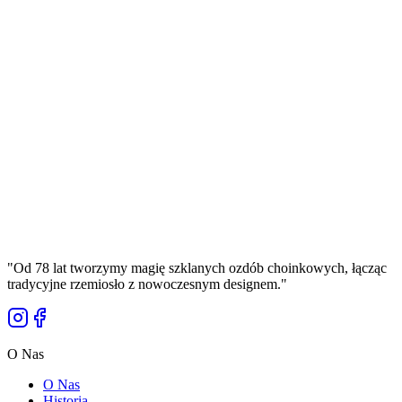
Cena Brutto
Ø
8
cm
Złota Bombka Szklana 8cm z Grawerem
Laserowym UV – Zimowy Domek w Lesie –
Rękodzieło Bolglass
Manufaktura Bolglass
18,00 zł
Cena Brutto
"
Od 78 lat tworzymy magię szklanych ozdób choinkowych, łącząc
tradycyjne rzemiosło z nowoczesnym designem.
"
O Nas
O Nas
Historia