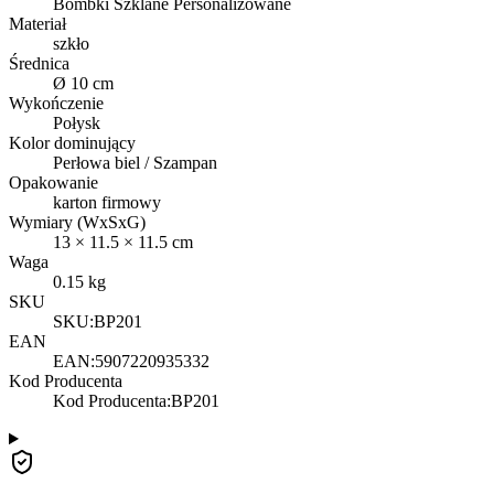
Bombki Szklane Personalizowane
Materiał
szkło
Średnica
Ø 10 cm
Wykończenie
Połysk
Kolor dominujący
Perłowa biel / Szampan
Opakowanie
karton firmowy
Wymiary (WxSxG)
13
×
11.5
×
11.5
cm
Waga
0.15
kg
SKU
SKU:
BP201
EAN
EAN:
5907220935332
Kod Producenta
Kod Producenta
:
BP201