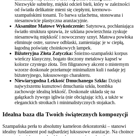
Niezwykle subtelny, miękki odcień bieli, który w zależności
od światła delikatnie mieni się ciepłymi, kremowo-
szampańskimi tonami. To barwa szlachetna, stonowana i
niesamowicie plastyczna aranżacyjnie.
Aksamitne Matowe Wykończenie:
Satynowa, pochłaniająca
światło struktura sprawia, że szklana powierzchnia zyskuje
niesamowitą miękkość i nowoczesny sznyt. Matowa powłoka
eliminuje ostre, surowe odblaski, zamieniając je w ciepłą,
łagodną poświatę choinkowych lampek.
Biżuteryjna Złota Zatyczka:
Śnieżno-szampański korpus
wieńczy klasyczny, bogato tłoczony metalowy kapsel w
kolorze czystego złota. Ten filigranowy akcent o misternym
wzorze doskonale przełamuje minimalizm kuli i nadaje jej
biżuteryjnego, luksusowego charakteru.
Niewiarygodna Lekkość Dmuchanego Szkła:
Dzięki
najwyższemu kunsztowi dmuchania szkła, bombka
zachowuje idealną lekkość. Doskonale układa się na
gałązkach żywego igliwia (nie obciążając ich), a także w
eleganckich stroikach i minimalistycznych stojakach.
Idealna baza dla Twoich świątecznych kompozycji
Szampańska perła to absolutny kameleon dekoratorski – stanowi
idealny fundament pod najbardziej luksusowe aranżacje. Na choince