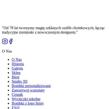
39,00 zł
Cena Brutto
"
Od 78 lat tworzymy magię szklanych ozdób choinkowych, łącząc
tradycyjne rzemiosło z nowoczesnym designem.
"
O Nas
O Nas
Historia
Galeria
Sklep
Blog
Studio 3D
Bombki personalizowane
Zarezerwuj warsztaty
Cennik
Wycieczki szkolne
Bombki z logo firmy
FAQ