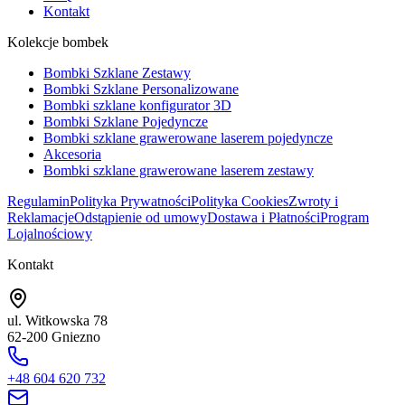
Kontakt
Kolekcje bombek
Bombki Szklane Zestawy
Bombki Szklane Personalizowane
Bombki szklane konfigurator 3D
Bombki Szklane Pojedyncze
Bombki szklane grawerowane laserem pojedyncze
Akcesoria
Bombki szklane grawerowane laserem zestawy
Regulamin
Polityka Prywatności
Polityka Cookies
Zwroty i
Reklamacje
Odstąpienie od umowy
Dostawa i Płatności
Program
Lojalnościowy
Kontakt
ul. Witkowska 78
62-200 Gniezno
+48 604 620 732