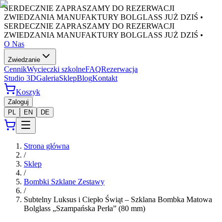
SERDECZNIE ZAPRASZAMY DO REZERWACJI
ZWIEDZANIA MANUFAKTURY BOLGLASS JUŻ DZIŚ •
SERDECZNIE ZAPRASZAMY DO REZERWACJI
ZWIEDZANIA MANUFAKTURY BOLGLASS JUŻ DZIŚ •
O Nas
Zwiedzanie
Cennik
Wycieczki szkolne
FAQ
Rezerwacja
Studio 3D
Galeria
Sklep
Blog
Kontakt
Koszyk
Zaloguj
PL
EN
DE
Strona główna
/
Sklep
/
Bombki Szklane Zestawy
/
Subtelny Luksus i Ciepło Świąt – Szklana Bombka Matowa
Bolglass „Szampańska Perła” (80 mm)