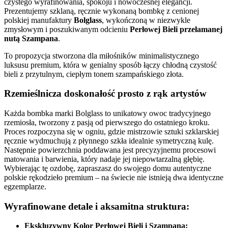
czystego wyrafinowania, spokoju i nowoczesnej elegancji.
Prezentujemy szklaną, ręcznie wykonaną bombkę z cenionej
polskiej manufaktury
Bolglass
, wykończoną w niezwykle
zmysłowym i poszukiwanym odcieniu
Perłowej Bieli przełamanej
nutą Szampana
.
To propozycja stworzona dla miłośników minimalistycznego
luksusu premium, która w genialny sposób łączy chłodną czystość
bieli z przytulnym, ciepłym tonem szampańskiego złota.
Rzemieślnicza doskonałość prosto z rąk artystów
Każda bombka marki Bolglass to unikatowy owoc tradycyjnego
rzemiosła, tworzony z pasją od pierwszego do ostatniego kroku.
Proces rozpoczyna się w ogniu, gdzie mistrzowie sztuki szklarskiej
ręcznie wydmuchują z płynnego szkła idealnie symetryczną kulę.
Następnie powierzchnia poddawana jest precyzyjnemu procesowi
matowania i barwienia, który nadaje jej niepowtarzalną głębię.
Wybierając tę ozdobę, zapraszasz do swojego domu autentyczne
polskie rękodzieło premium – na świecie nie istnieją dwa identyczne
egzemplarze.
Wyrafinowane detale i aksamitna struktura:
Ekskluzywny Kolor Perłowej Bieli i Szampana: