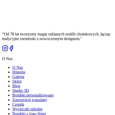
Manufaktura Bolglass
39,00 zł
Cena Brutto
"
Od 78 lat tworzymy magię szklanych ozdób choinkowych, łącząc
tradycyjne rzemiosło z nowoczesnym designem.
"
O Nas
O Nas
Historia
Galeria
Sklep
Blog
Studio 3D
Bombki personalizowane
Zarezerwuj warsztaty
Cennik
Wycieczki szkolne
Bombki z logo firmy