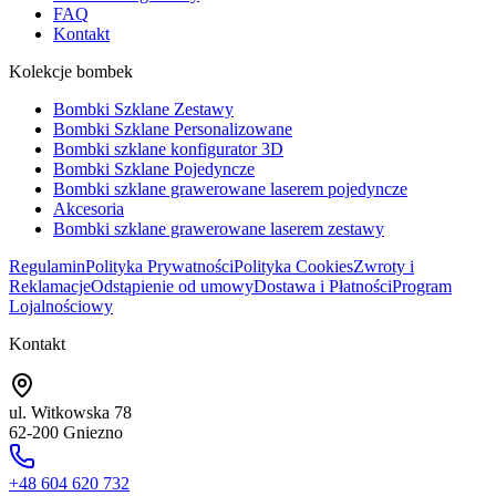
FAQ
Kontakt
Kolekcje bombek
Bombki Szklane Zestawy
Bombki Szklane Personalizowane
Bombki szklane konfigurator 3D
Bombki Szklane Pojedyncze
Bombki szklane grawerowane laserem pojedyncze
Akcesoria
Bombki szklane grawerowane laserem zestawy
Regulamin
Polityka Prywatności
Polityka Cookies
Zwroty i
Reklamacje
Odstąpienie od umowy
Dostawa i Płatności
Program
Lojalnościowy
Kontakt
ul. Witkowska 78
62-200 Gniezno
+48 604 620 732