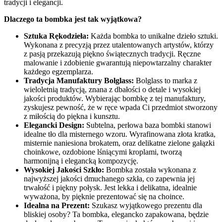
tradycji i elegancji.
Dlaczego ta bombka jest tak wyjątkowa?
Sztuka Rękodzieła:
Każda bombka to unikalne dzieło sztuki.
Wykonana z precyzją przez utalentowanych artystów, którzy
z pasją przekazują piękno świątecznych tradycji. Ręczne
malowanie i zdobienie gwarantują niepowtarzalny charakter
każdego egzemplarza.
Tradycja Manufaktury Bolglass:
Bolglass to marka z
wieloletnią tradycją, znana z dbałości o detale i wysokiej
jakości produktów. Wybierając bombkę z tej manufaktury,
zyskujesz pewność, że w ręce wpada Ci przedmiot stworzony
z miłością do piękna i kunsztu.
Elegancki Design:
Subtelna, perłowa baza bombki stanowi
idealne tło dla misternego wzoru. Wyrafinowana złota kratka,
misternie naniesiona brokatem, oraz delikatne zielone gałązki
choinkowe, ozdobione lśniącymi kroplami, tworzą
harmonijną i elegancką kompozycję.
Wysokiej Jakości Szkło:
Bombka została wykonana z
najwyższej jakości dmuchanego szkła, co zapewnia jej
trwałość i piękny połysk. Jest lekka i delikatna, idealnie
wyważona, by pięknie prezentować się na choince.
Idealna na Prezent:
Szukasz wyjątkowego prezentu dla
bliskiej osoby? Ta bombka, elegancko zapakowana, będzie