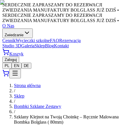
SERDECZNIE ZAPRASZAMY DO REZERWACJI
ZWIEDZANIA MANUFAKTURY BOLGLASS JUŻ DZIŚ •
SERDECZNIE ZAPRASZAMY DO REZERWACJI
ZWIEDZANIA MANUFAKTURY BOLGLASS JUŻ DZIŚ •
O Nas
Zwiedzanie
Cennik
Wycieczki szkolne
FAQ
Rezerwacja
Studio 3D
Galeria
Sklep
Blog
Kontakt
Koszyk
Zaloguj
PL
EN
DE
Strona główna
/
Sklep
/
Bombki Szklane Zestawy
/
Szklany Klejnot na Twoją Choinkę – Ręcznie Malowana
Bombka Bolglass ( 80mm)