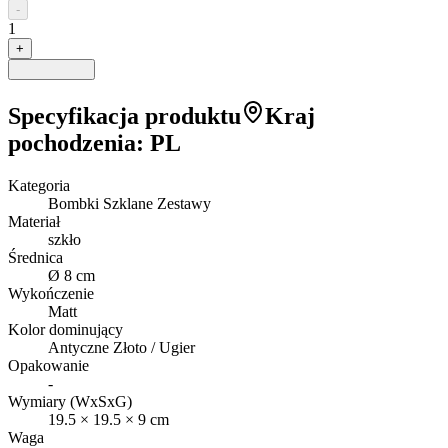
-
1
+
Specyfikacja produktu
Kraj
pochodzenia
:
PL
Kategoria
Bombki Szklane Zestawy
Materiał
szkło
Średnica
Ø 8 cm
Wykończenie
Matt
Kolor dominujący
Antyczne Złoto / Ugier
Opakowanie
-
Wymiary (WxSxG)
19.5
×
19.5
×
9
cm
Waga