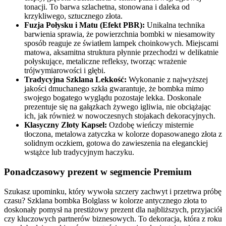
tonacji. To barwa szlachetna, stonowana i daleka od
krzykliwego, sztucznego złota.
Fuzja Połysku i Matu (Efekt PBR):
Unikalna technika
barwienia sprawia, że powierzchnia bombki w niesamowity
sposób reaguje ze światłem lampek choinkowych. Miejscami
matowa, aksamitna struktura płynnie przechodzi w delikatnie
połyskujące, metaliczne refleksy, tworząc wrażenie
trójwymiarowości i głębi.
Tradycyjna Szklana Lekkość:
Wykonanie z najwyższej
jakości dmuchanego szkła gwarantuje, że bombka mimo
swojego bogatego wyglądu pozostaje lekka. Doskonale
prezentuje się na gałązkach żywego igliwia, nie obciążając
ich, jak również w nowoczesnych stojakach dekoracyjnych.
Klasyczny Złoty Kapsel:
Ozdobę wieńczy misternie
tłoczona, metalowa zatyczka w kolorze dopasowanego złota z
solidnym oczkiem, gotowa do zawieszenia na eleganckiej
wstążce lub tradycyjnym haczyku.
Ponadczasowy prezent w segmencie Premium
Szukasz upominku, który wywoła szczery zachwyt i przetrwa próbę
czasu? Szklana bombka Bolglass w kolorze antycznego złota to
doskonały pomysł na prestiżowy prezent dla najbliższych, przyjaciół
czy kluczowych partnerów biznesowych. To dekoracja, która z roku