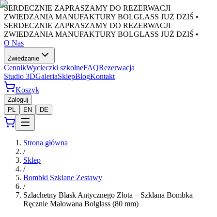
SERDECZNIE ZAPRASZAMY DO REZERWACJI
ZWIEDZANIA MANUFAKTURY BOLGLASS JUŻ DZIŚ •
SERDECZNIE ZAPRASZAMY DO REZERWACJI
ZWIEDZANIA MANUFAKTURY BOLGLASS JUŻ DZIŚ •
O Nas
Zwiedzanie
Cennik
Wycieczki szkolne
FAQ
Rezerwacja
Studio 3D
Galeria
Sklep
Blog
Kontakt
Koszyk
Zaloguj
PL
EN
DE
Strona główna
/
Sklep
/
Bombki Szklane Zestawy
/
Szlachetny Blask Antycznego Złota – Szklana Bombka
Ręcznie Malowana Bolglass (80 mm)