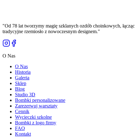
39,00 zł
Cena Brutto
"
Od 78 lat tworzymy magię szklanych ozdób choinkowych, łącząc
tradycyjne rzemiosło z nowoczesnym designem.
"
O Nas
O Nas
Historia
Galeria
Sklep
Blog
Studio 3D
Bombki personalizowane
Zarezerwuj warsztaty
Cennik
Wycieczki szkolne
Bombki z logo firmy
FAQ
Kontakt