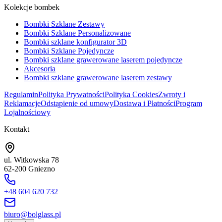
Kolekcje bombek
Bombki Szklane Zestawy
Bombki Szklane Personalizowane
Bombki szklane konfigurator 3D
Bombki Szklane Pojedyncze
Bombki szklane grawerowane laserem pojedyncze
Akcesoria
Bombki szklane grawerowane laserem zestawy
Regulamin
Polityka Prywatności
Polityka Cookies
Zwroty i
Reklamacje
Odstąpienie od umowy
Dostawa i Płatności
Program
Lojalnościowy
Kontakt
ul. Witkowska 78
62-200 Gniezno
+48 604 620 732
biuro@bolglass.pl