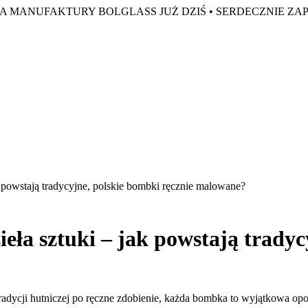
A MANUFAKTURY BOLGLASS JUŻ DZIŚ •
SERDECZNIE ZA
k powstają tradycyjne, polskie bombki ręcznie malowane?
eła sztuki – jak powstają tradyc
radycji hutniczej po ręczne zdobienie, każda bombka to wyjątkowa op