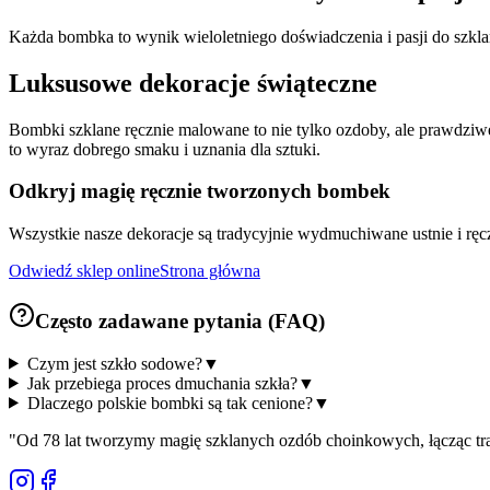
Każda bombka to wynik wieloletniego doświadczenia i pasji do szklar
Luksusowe dekoracje świąteczne
Bombki szklane ręcznie malowane to nie tylko ozdoby, ale prawdziwe
to wyraz dobrego smaku i uznania dla sztuki.
Odkryj magię ręcznie tworzonych bombek
Wszystkie nasze dekoracje są tradycyjnie wydmuchiwane ustnie i ręc
Odwiedź sklep online
Strona główna
Często zadawane pytania (FAQ)
Czym jest szkło sodowe?
▼
Jak przebiega proces dmuchania szkła?
▼
Dlaczego polskie bombki są tak cenione?
▼
"
Od 78 lat tworzymy magię szklanych ozdób choinkowych, łącząc t