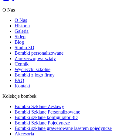
O Nas
O Nas
Historia
Galeria
Sklep
Blog
Studio 3D
Bombki personalizowane
Zarezerwuj warsztaty
Cennik
Wycieczki szkolne
Bombki z logo firmy
FAQ
Kontakt
Kolekcje bombek
Bombki Szklane Zestawy
Bombki Szklane Personalizowane
Bombki szklane konfigurator 3D
Bombki Szklane Pojedyncze
Bombki szklane grawerowane laserem pojedyncze
Akcesoria