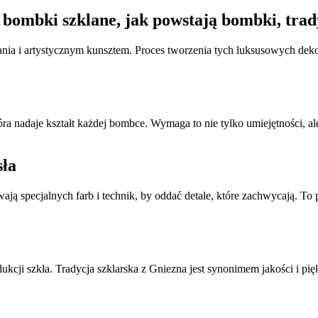
 bombki szklane, jak powstają bombki, tr
ania i artystycznym kunsztem. Proces tworzenia tych luksusowych dek
ra nadaje kształt każdej bombce. Wymaga to nie tylko umiejętności, al
sła
ają specjalnych farb i technik, by oddać detale, które zachwycają. To 
kcji szkła. Tradycja szklarska z Gniezna jest synonimem jakości i pięk