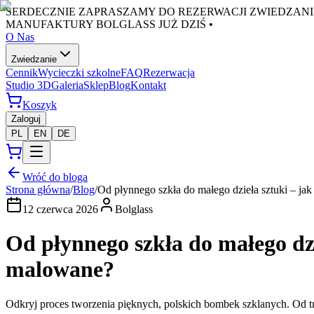
SERDECZNIE ZAPRASZAMY DO REZERWACJI ZWIEDZANI
MANUFAKTURY BOLGLASS JUŻ DZIŚ •
O Nas
Zwiedzanie
Cennik
Wycieczki szkolne
FAQ
Rezerwacja
Studio 3D
Galeria
Sklep
Blog
Kontakt
Koszyk
Zaloguj
PL
EN
DE
Wróć do bloga
Strona główna
/
Blog
/
Od płynnego szkła do małego dzieła sztuki – ja
12 czerwca 2026
Bolglass
Od płynnego szkła do małego dzi
malowane?
Odkryj proces tworzenia pięknych, polskich bombek szklanych. Od t