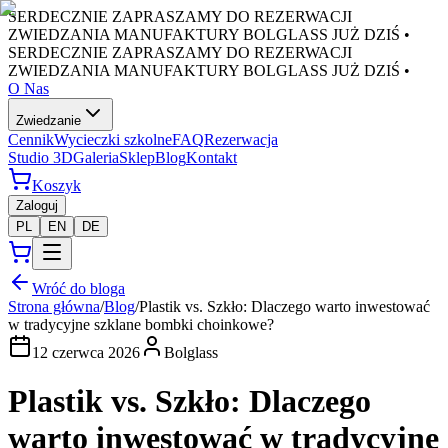
SERDECZNIE ZAPRASZAMY DO REZERWACJI
ZWIEDZANIA MANUFAKTURY BOLGLASS JUŻ DZIŚ •
SERDECZNIE ZAPRASZAMY DO REZERWACJI
ZWIEDZANIA MANUFAKTURY BOLGLASS JUŻ DZIŚ •
O Nas
Zwiedzanie
Cennik
Wycieczki szkolne
FAQ
Rezerwacja
Studio 3D
Galeria
Sklep
Blog
Kontakt
Koszyk
Zaloguj
PL
EN
DE
Wróć do bloga
Strona główna
/
Blog
/
Plastik vs. Szkło: Dlaczego warto inwestować
w tradycyjne szklane bombki choinkowe?
12 czerwca 2026
Bolglass
Plastik vs. Szkło: Dlaczego
warto inwestować w tradycyjne