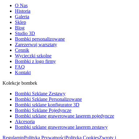
O Nas
Historia
Galeria
Sklep
Blog
Studio 3D
Bombki personalizowane
Zarezerwuj warsztaty
Cennik
Wycieczki szkolne
Bombki z logo firmy
FAQ
Kontakt
Kolekcje bombek
Bombki Szklane Zestawy
Bombki Szklane Personalizowane
Bombki szklane konfigurator 3D
Bombki Szklane Pojedyncze
Bombki szklane grawerowane laserem pojedyncze
Akcesoria
Bombki szklane grawerowane laserem zestawy
Regulamin
Polityka Prywatności
Polityka Cookies
Zwroty i