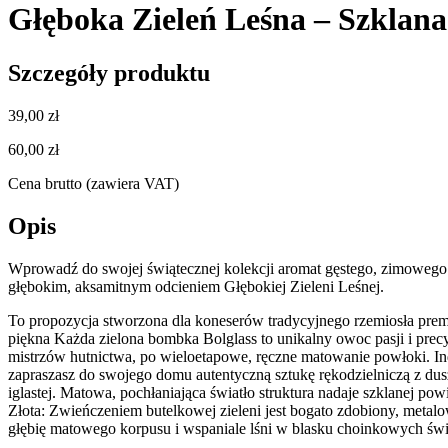
Głęboka Zieleń Leśna – Szkla
Szczegóły produktu
39,00 zł
60,00 zł
Cena brutto (zawiera VAT)
Opis
Wprowadź do swojej świątecznej kolekcji aromat gęstego, zimowego l
głębokim, aksamitnym odcieniem Głębokiej Zieleni Leśnej.
To propozycja stworzona dla koneserów tradycyjnego rzemiosła pr
piękna Każda zielona bombka Bolglass to unikalny owoc pasji i precy
mistrzów hutnictwa, po wieloetapowe, ręczne matowanie powłoki. In
zapraszasz do swojego domu autentyczną sztukę rękodzielniczą z dus
iglastej. Matowa, pochłaniająca światło struktura nadaje szklanej
Złota: Zwieńczeniem butelkowej zieleni jest bogato zdobiony, metalo
głębię matowego korpusu i wspaniale lśni w blasku choinkowych świ