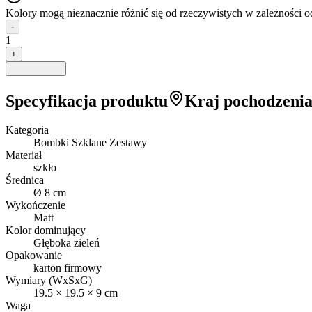
Kolory mogą nieznacznie różnić się od rzeczywistych w zależności 
-
1
+
Specyfikacja produktu
Kraj pochodzeni
Kategoria
Bombki Szklane Zestawy
Materiał
szkło
Średnica
Ø 8 cm
Wykończenie
Matt
Kolor dominujący
Głęboka zieleń
Opakowanie
karton firmowy
Wymiary (WxSxG)
19.5
×
19.5
×
9
cm
Waga