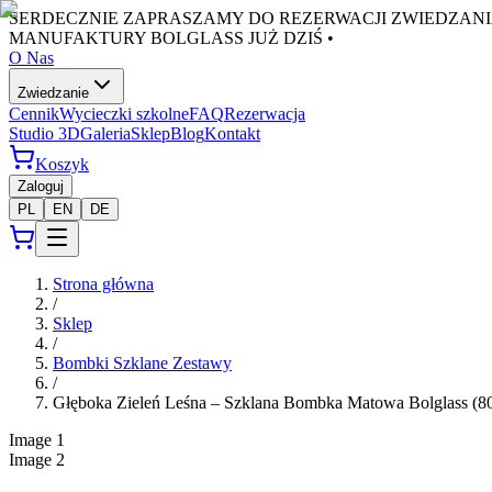
SERDECZNIE ZAPRASZAMY DO REZERWACJI ZWIEDZANI
MANUFAKTURY BOLGLASS JUŻ DZIŚ •
O Nas
Zwiedzanie
Cennik
Wycieczki szkolne
FAQ
Rezerwacja
Studio 3D
Galeria
Sklep
Blog
Kontakt
Koszyk
Zaloguj
PL
EN
DE
Strona główna
/
Sklep
/
Bombki Szklane Zestawy
/
Głęboka Zieleń Leśna – Szklana Bombka Matowa Bolglass (
Image
1
Image
2