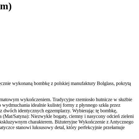
mm)
 ręcznie wykonaną bombkę z polskiej manufaktury Bolglass, pokrytą
 matowym wykończeniem. Tradycyjne rzemiosło hutnicze w służbie
o wydmuchania idealnie kulistej formy z płynnego szkła przez
esz dwóch identycznych egzemplarzy. Wybierając tę bombkę,
a (Mat/Satyna): Niezwykle bogaty, ciemny i nasycony odcień zieleni
 i ekskluzywnym charakterem. Biżuteryjne Wykończenie z Antycznego
atyczce stanowi luksusowy detal, który perfekcyjnie przełamuje