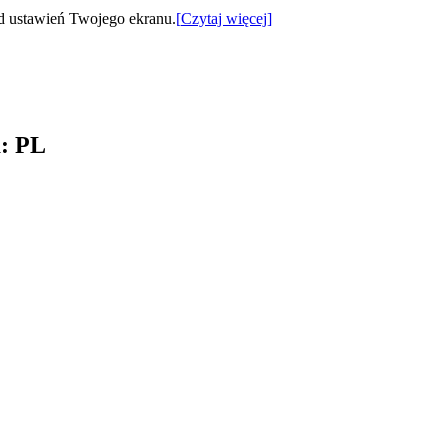
od ustawień Twojego ekranu.
[
Czytaj więcej
]
a
:
PL