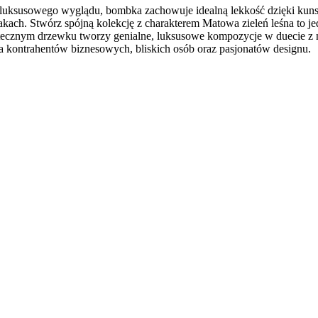
ksusowego wyglądu, bombka zachowuje idealną lekkość dzięki kuns
kach. Stwórz spójną kolekcję z charakterem Matowa zieleń leśna to j
ątecznym drzewku tworzy genialne, luksusowe kompozycje w duecie z 
a kontrahentów biznesowych, bliskich osób oraz pasjonatów designu.