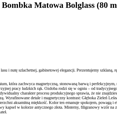
na Bombka Matowa Bolglass (80 
asu i nutę szlachetnej, gabinetowej elegancji. Prezentujemy szklaną,
emium, która zachwyca magnetyczną, stonowaną barwą i perfekcyjnym,
zyjnej pracy ludzkich rąk. Ozdoba rodzi się w ogniu – od tradycyjneg
dywidualny charakter procesu produkcyjnego sprawia, że nie znajdzi
zą. Wyrafinowane detale i magnetyczny kontrast: Głęboka Zieleń Leśn
 powierzchni aksamitną miękkość. Kolor ten emanuje spokojem, powagą
wy kapsel w kolorze antycznego złota. Misterny, filigranowy wzór na z
ateł.