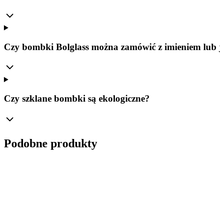
Czy bombki Bolglass można zamówić z imieniem lub 
Czy szklane bombki są ekologiczne?
Podobne produkty
Ø
8
cm
Komplet
(
4
szt.
)
Przezroczysta Bombka Szklana 8cm – Krystaliczna G