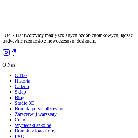
39,00 zł
Cena Brutto
"
Od 78 lat tworzymy magię szklanych ozdób choinkowych, łącząc
tradycyjne rzemiosło z nowoczesnym designem.
"
O Nas
O Nas
Historia
Galeria
Sklep
Blog
Studio 3D
Bombki personalizowane
Zarezerwuj warsztaty
Cennik
Wycieczki szkolne
Bombki z logo firmy
FAQ