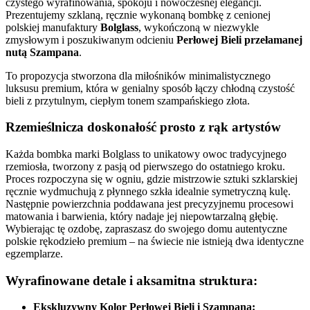
czystego wyrafinowania, spokoju i nowoczesnej elegancji.
Prezentujemy szklaną, ręcznie wykonaną bombkę z cenionej
polskiej manufaktury
Bolglass
, wykończoną w niezwykle
zmysłowym i poszukiwanym odcieniu
Perłowej Bieli przełamanej
nutą Szampana
.
To propozycja stworzona dla miłośników minimalistycznego
luksusu premium, która w genialny sposób łączy chłodną czystość
bieli z przytulnym, ciepłym tonem szampańskiego złota.
Rzemieślnicza doskonałość prosto z rąk artystów
Każda bombka marki Bolglass to unikatowy owoc tradycyjnego
rzemiosła, tworzony z pasją od pierwszego do ostatniego kroku.
Proces rozpoczyna się w ogniu, gdzie mistrzowie sztuki szklarskiej
ręcznie wydmuchują z płynnego szkła idealnie symetryczną kulę.
Następnie powierzchnia poddawana jest precyzyjnemu procesowi
matowania i barwienia, który nadaje jej niepowtarzalną głębię.
Wybierając tę ozdobę, zapraszasz do swojego domu autentyczne
polskie rękodzieło premium – na świecie nie istnieją dwa identyczne
egzemplarze.
Wyrafinowane detale i aksamitna struktura:
Ekskluzywny Kolor Perłowej Bieli i Szampana: