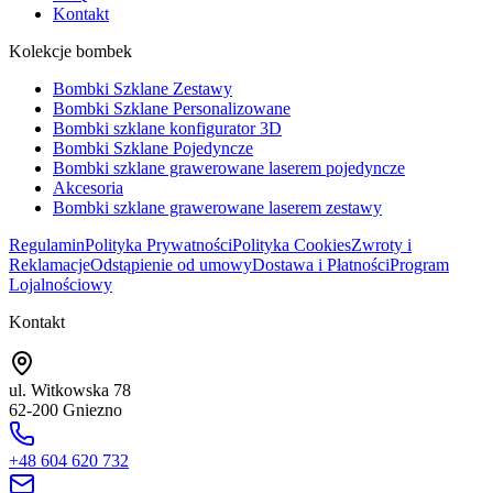
Kontakt
Kolekcje bombek
Bombki Szklane Zestawy
Bombki Szklane Personalizowane
Bombki szklane konfigurator 3D
Bombki Szklane Pojedyncze
Bombki szklane grawerowane laserem pojedyncze
Akcesoria
Bombki szklane grawerowane laserem zestawy
Regulamin
Polityka Prywatności
Polityka Cookies
Zwroty i
Reklamacje
Odstąpienie od umowy
Dostawa i Płatności
Program
Lojalnościowy
Kontakt
ul. Witkowska 78
62-200 Gniezno
+48 604 620 732