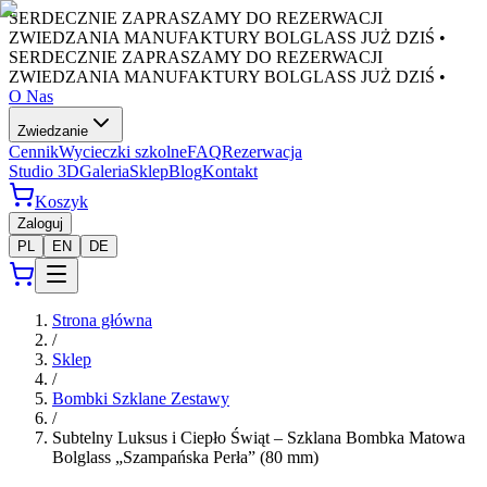
SERDECZNIE ZAPRASZAMY DO REZERWACJI
ZWIEDZANIA MANUFAKTURY BOLGLASS JUŻ DZIŚ •
SERDECZNIE ZAPRASZAMY DO REZERWACJI
ZWIEDZANIA MANUFAKTURY BOLGLASS JUŻ DZIŚ •
O Nas
Zwiedzanie
Cennik
Wycieczki szkolne
FAQ
Rezerwacja
Studio 3D
Galeria
Sklep
Blog
Kontakt
Koszyk
Zaloguj
PL
EN
DE
Strona główna
/
Sklep
/
Bombki Szklane Zestawy
/
Subtelny Luksus i Ciepło Świąt – Szklana Bombka Matowa
Bolglass „Szampańska Perła” (80 mm)