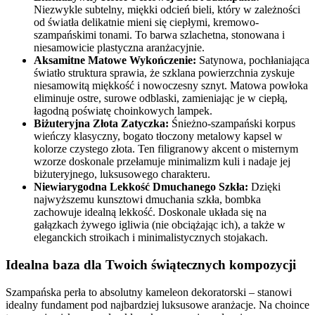
Niezwykle subtelny, miękki odcień bieli, który w zależności
od światła delikatnie mieni się ciepłymi, kremowo-
szampańskimi tonami. To barwa szlachetna, stonowana i
niesamowicie plastyczna aranżacyjnie.
Aksamitne Matowe Wykończenie:
Satynowa, pochłaniająca
światło struktura sprawia, że szklana powierzchnia zyskuje
niesamowitą miękkość i nowoczesny sznyt. Matowa powłoka
eliminuje ostre, surowe odblaski, zamieniając je w ciepłą,
łagodną poświatę choinkowych lampek.
Biżuteryjna Złota Zatyczka:
Śnieżno-szampański korpus
wieńczy klasyczny, bogato tłoczony metalowy kapsel w
kolorze czystego złota. Ten filigranowy akcent o misternym
wzorze doskonale przełamuje minimalizm kuli i nadaje jej
biżuteryjnego, luksusowego charakteru.
Niewiarygodna Lekkość Dmuchanego Szkła:
Dzięki
najwyższemu kunsztowi dmuchania szkła, bombka
zachowuje idealną lekkość. Doskonale układa się na
gałązkach żywego igliwia (nie obciążając ich), a także w
eleganckich stroikach i minimalistycznych stojakach.
Idealna baza dla Twoich świątecznych kompozycji
Szampańska perła to absolutny kameleon dekoratorski – stanowi
idealny fundament pod najbardziej luksusowe aranżacje. Na choince