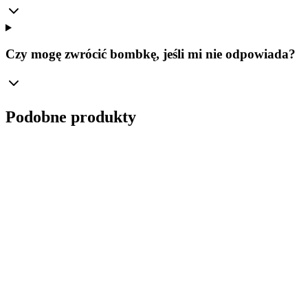
Czy mogę zwrócić bombkę, jeśli mi nie odpowiada?
Podobne produkty
Ø
10
cm
Królewska Ultramaryna – Szklana Bombka
Matowa Bolglass (100 mm)
Manufaktura Bolglass
16,00 zł
Cena Brutto