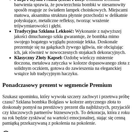
barwienia sprawia, że powierzchnia bombki w niesamowity
sposób reaguje ze światłem lampek choinkowych. Miejscami
matowa, aksamitna struktura płynnie przechodzi w delikatnie
połyskujące, metaliczne refleksy, tworząc wrażenie
trójwymiarowości i głębi.
Tradycyjna Szklana Lekkość:
Wykonanie z najwyższej
jakości dmuchanego szkła gwarantuje, że bombka mimo
swojego bogatego wyglądu pozostaje lekka. Doskonale
prezentuje się na gałązkach żywego igliwia, nie obciążając
ich, jak również w nowoczesnych stojakach dekoracyjnych.
Klasyczny Złoty Kapsel:
Ozdobę wieńczy misternie
tłoczona, metalowa zatyczka w kolorze dopasowanego złota z
solidnym oczkiem, gotowa do zawieszenia na eleganckiej
wstążce lub tradycyjnym haczyku.
Ponadczasowy prezent w segmencie Premium
Szukasz upominku, który wywoła szczery zachwyt i przetrwa próbę
czasu? Szklana bombka Bolglass w kolorze antycznego złota to
doskonały pomysł na prestiżowy prezent dla najbliższych, przyjaciół
czy kluczowych partnerów biznesowych. To dekoracja, która z roku
na rok będzie zyskiwać na wartości emocjonalnej, stając się cenną
pamiątką przekazywaną z pokolenia na pokolenie.