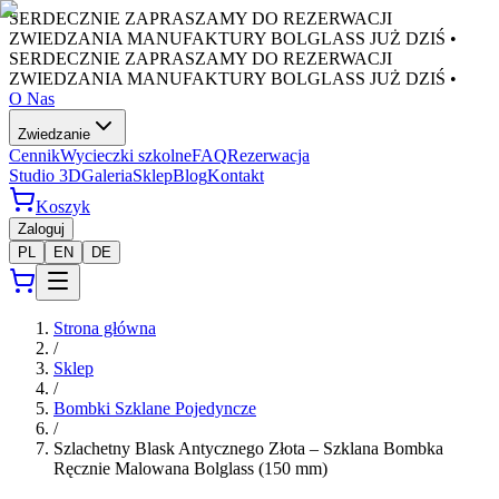
SERDECZNIE ZAPRASZAMY DO REZERWACJI
ZWIEDZANIA MANUFAKTURY BOLGLASS JUŻ DZIŚ •
SERDECZNIE ZAPRASZAMY DO REZERWACJI
ZWIEDZANIA MANUFAKTURY BOLGLASS JUŻ DZIŚ •
O Nas
Zwiedzanie
Cennik
Wycieczki szkolne
FAQ
Rezerwacja
Studio 3D
Galeria
Sklep
Blog
Kontakt
Koszyk
Zaloguj
PL
EN
DE
Strona główna
/
Sklep
/
Bombki Szklane Pojedyncze
/
Szlachetny Blask Antycznego Złota – Szklana Bombka
Ręcznie Malowana Bolglass (150 mm)