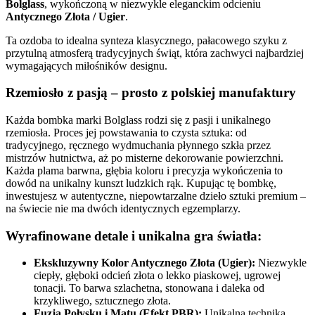
Bolglass
, wykończoną w niezwykle eleganckim odcieniu
Antycznego Złota / Ugier
.
Ta ozdoba to idealna synteza klasycznego, pałacowego szyku z
przytulną atmosferą tradycyjnych świąt, która zachwyci najbardziej
wymagających miłośników designu.
Rzemiosło z pasją – prosto z polskiej manufaktury
Każda bombka marki Bolglass rodzi się z pasji i unikalnego
rzemiosła. Proces jej powstawania to czysta sztuka: od
tradycyjnego, ręcznego wydmuchania płynnego szkła przez
mistrzów hutnictwa, aż po misterne dekorowanie powierzchni.
Każda plama barwna, głębia koloru i precyzja wykończenia to
dowód na unikalny kunszt ludzkich rąk. Kupując tę bombkę,
inwestujesz w autentyczne, niepowtarzalne dzieło sztuki premium –
na świecie nie ma dwóch identycznych egzemplarzy.
Wyrafinowane detale i unikalna gra światła:
Ekskluzywny Kolor Antycznego Złota (Ugier):
Niezwykle
ciepły, głęboki odcień złota o lekko piaskowej, ugrowej
tonacji. To barwa szlachetna, stonowana i daleka od
krzykliwego, sztucznego złota.
Fuzja Połysku i Matu (Efekt PBR):
Unikalna technika