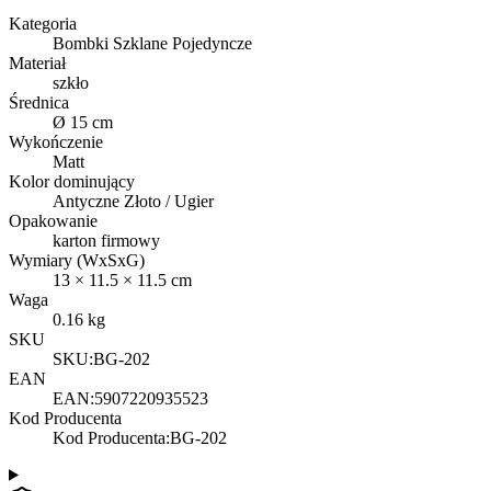
Kategoria
Bombki Szklane Pojedyncze
Materiał
szkło
Średnica
Ø 15 cm
Wykończenie
Matt
Kolor dominujący
Antyczne Złoto / Ugier
Opakowanie
karton firmowy
Wymiary (WxSxG)
13
×
11.5
×
11.5
cm
Waga
0.16
kg
SKU
SKU:
BG-202
EAN
EAN:
5907220935523
Kod Producenta
Kod Producenta
:
BG-202