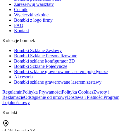
Zarezerwuj warsztaty
Cennik
Wycieczki szkolne
Bombki z logo firmy
FAQ
Kontakt
Kolekcje bombek
Bombki Szklane Zestawy
Bombki Szklane Personalizowane
Bombki szklane konfigurator 3D
Bombki Szklane Pojedyncze
Bombki szklane grawerowane laserem pojedyncze
Akcesoria
Bombki szklane grawerowane laserem zestawy
Regulamin
Polityka Prywatności
Polityka Cookies
Zwroty i
Reklamacje
Odstąpienie od umowy
Dostawa i Płatności
Program
Lojalnościowy
Kontakt
ul. Witkowska 78