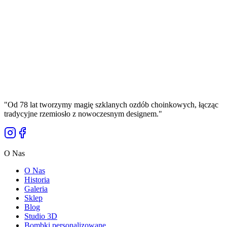
Królewska Ultramaryna – Szklana Bombka
Matowa Bolglass (150 mm)
Manufaktura Bolglass
35,00 zł
Cena Brutto
"
Od 78 lat tworzymy magię szklanych ozdób choinkowych, łącząc
tradycyjne rzemiosło z nowoczesnym designem.
"
O Nas
O Nas
Historia
Galeria
Sklep
Blog
Studio 3D
Bombki personalizowane