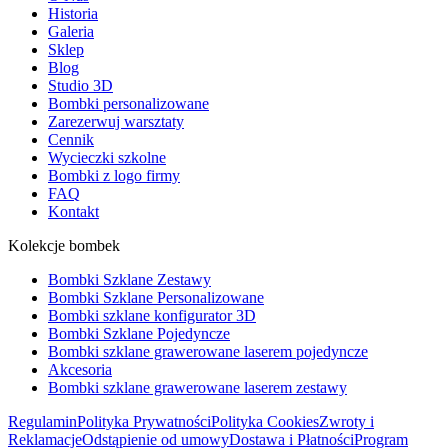
Historia
Galeria
Sklep
Blog
Studio 3D
Bombki personalizowane
Zarezerwuj warsztaty
Cennik
Wycieczki szkolne
Bombki z logo firmy
FAQ
Kontakt
Kolekcje bombek
Bombki Szklane Zestawy
Bombki Szklane Personalizowane
Bombki szklane konfigurator 3D
Bombki Szklane Pojedyncze
Bombki szklane grawerowane laserem pojedyncze
Akcesoria
Bombki szklane grawerowane laserem zestawy
Regulamin
Polityka Prywatności
Polityka Cookies
Zwroty i
Reklamacje
Odstąpienie od umowy
Dostawa i Płatności
Program