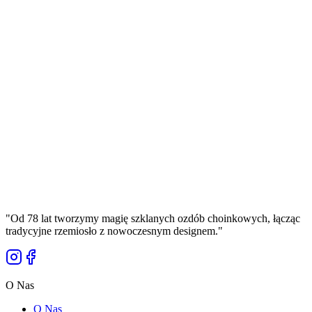
Ugier
Manufaktura Bolglass
Cena w konfiguratorze
Konfiguruj 3D
Ładowanie 3D...
Unikalna Szklana Bombka z Grawerem Bolglass –
Twój Własny Napis lub Grafika Głęboka zieleń
leśna
Manufaktura Bolglass
Cena w konfiguratorze
Konfiguruj 3D
"
Od 78 lat tworzymy magię szklanych ozdób choinkowych, łącząc
tradycyjne rzemiosło z nowoczesnym designem.
"
O Nas
O Nas