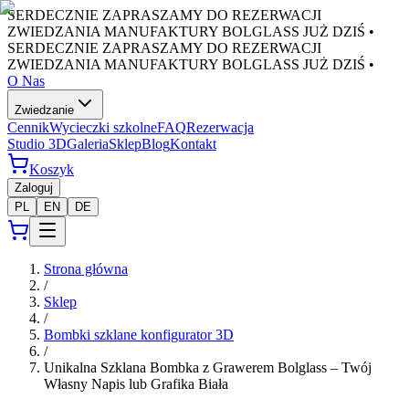
SERDECZNIE ZAPRASZAMY DO REZERWACJI
ZWIEDZANIA MANUFAKTURY BOLGLASS JUŻ DZIŚ •
SERDECZNIE ZAPRASZAMY DO REZERWACJI
ZWIEDZANIA MANUFAKTURY BOLGLASS JUŻ DZIŚ •
O Nas
Zwiedzanie
Cennik
Wycieczki szkolne
FAQ
Rezerwacja
Studio 3D
Galeria
Sklep
Blog
Kontakt
Koszyk
Zaloguj
PL
EN
DE
Strona główna
/
Sklep
/
Bombki szklane konfigurator 3D
/
Unikalna Szklana Bombka z Grawerem Bolglass – Twój
Własny Napis lub Grafika Biała