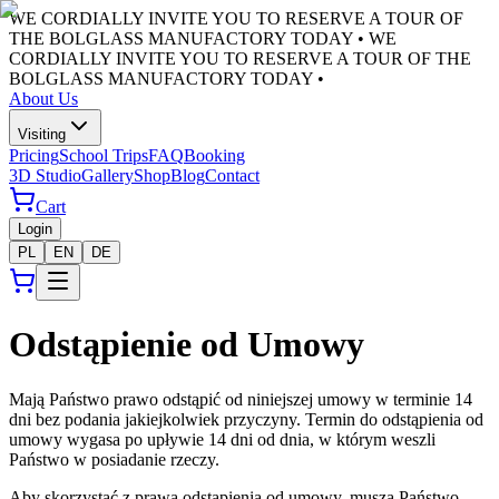
WE CORDIALLY INVITE YOU TO RESERVE A TOUR OF
THE BOLGLASS MANUFACTORY TODAY •
WE
CORDIALLY INVITE YOU TO RESERVE A TOUR OF THE
BOLGLASS MANUFACTORY TODAY •
About Us
Visiting
Pricing
School Trips
FAQ
Booking
3D Studio
Gallery
Shop
Blog
Contact
Cart
Login
PL
EN
DE
Odstąpienie od Umowy
Mają Państwo prawo odstąpić od niniejszej umowy w terminie 14
dni bez podania jakiejkolwiek przyczyny. Termin do odstąpienia od
umowy wygasa po upływie 14 dni od dnia, w którym weszli
Państwo w posiadanie rzeczy.
Aby skorzystać z prawa odstąpienia od umowy, muszą Państwo