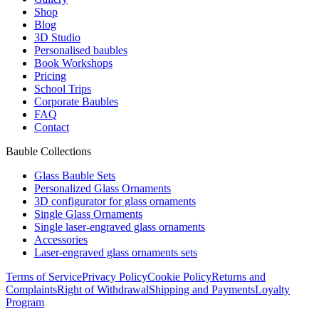
Shop
Blog
3D Studio
Personalised baubles
Book Workshops
Pricing
School Trips
Corporate Baubles
FAQ
Contact
Bauble Collections
Glass Bauble Sets
Personalized Glass Ornaments
3D configurator for glass ornaments
Single Glass Ornaments
Single laser-engraved glass ornaments
Accessories
Laser-engraved glass ornaments sets
Terms of Service
Privacy Policy
Cookie Policy
Returns and
Complaints
Right of Withdrawal
Shipping and Payments
Loyalty
Program